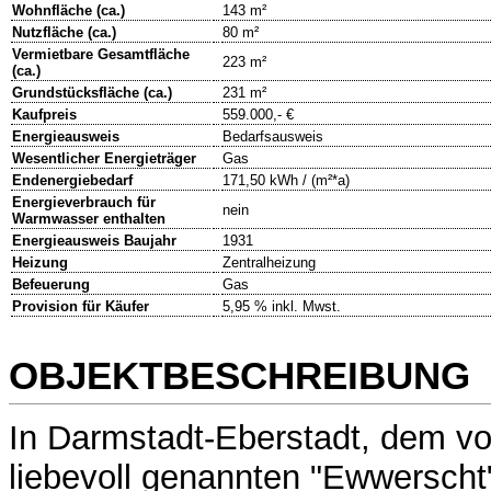
Wohnfläche (ca.)
143 m²
Nutzfläche (ca.)
80 m²
Vermietbare Gesamtfläche
223 m²
(ca.)
Grundstücksfläche (ca.)
231 m²
Kaufpreis
559.000,- €
Energieausweis
Bedarfsausweis
Wesentlicher Energieträger
Gas
Endenergiebedarf
171,50 kWh / (m²*a)
Energieverbrauch für
nein
Warmwasser enthalten
Energieausweis Baujahr
1931
Heizung
Zentralheizung
Befeuerung
Gas
Provision für Käufer
5,95 % inkl. Mwst.
OBJEKTBESCHREIBUNG
In Darmstadt-Eberstadt, dem v
liebevoll genannten "Ewwerscht"