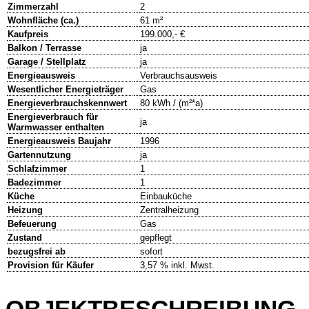
Zimmerzahl
2
Wohnfläche (ca.)
61 m²
Kaufpreis
199.000,- €
Balkon / Terrasse
ja
Garage / Stellplatz
ja
Energieausweis
Verbrauchsausweis
Wesentlicher Energieträger
Gas
Energieverbrauchskennwert
80 kWh / (m²*a)
Energieverbrauch für
ja
Warmwasser enthalten
Energieausweis Baujahr
1996
Gartennutzung
ja
Schlafzimmer
1
Badezimmer
1
Küche
Einbauküche
Heizung
Zentralheizung
Befeuerung
Gas
Zustand
gepflegt
bezugsfrei ab
sofort
Provision für Käufer
3,57 % inkl. Mwst.
OBJEKTBESCHREIBUNG