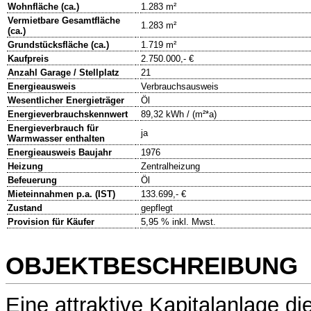
Wohnfläche (ca.)
1.283 m²
Vermietbare Gesamtfläche
1.283 m²
(ca.)
Grundstücksfläche (ca.)
1.719 m²
Kaufpreis
2.750.000,- €
Anzahl Garage / Stellplatz
21
Energieausweis
Verbrauchsausweis
Wesentlicher Energieträger
Öl
Energieverbrauchskennwert
89,32 kWh / (m²*a)
Energieverbrauch für
ja
Warmwasser enthalten
Energieausweis Baujahr
1976
Heizung
Zentralheizung
Befeuerung
Öl
Mieteinnahmen p.a. (IST)
133.699,- €
Zustand
gepflegt
Provision für Käufer
5,95 % inkl. Mwst.
OBJEKTBESCHREIBUNG
Eine attraktive Kapitalanlage die