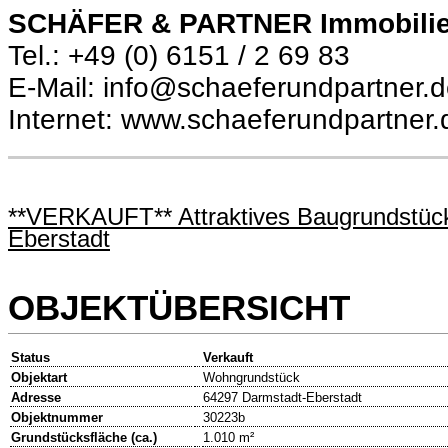
SCHÄFER & PARTNER Immobili
Tel.: +49 (0) 6151 / 2 69 83
E-Mail: info@schaeferundpartner.
Internet: www.schaeferundpartner.
**VERKAUFT** Attraktives Baugrundstück 
Eberstadt
OBJEKTÜBERSICHT
Status
Verkauft
Objektart
Wohngrundstück
Adresse
64297 Darmstadt-Eberstadt
Objektnummer
30223b
Grundstücksfläche (ca.)
1.010 m²