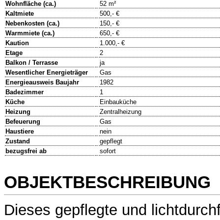
Wohnfläche (ca.)
52 m²
Kaltmiete
500,- €
Nebenkosten (ca.)
150,- €
Warmmiete (ca.)
650,- €
Kaution
1.000,- €
Etage
2
Balkon / Terrasse
ja
Wesentlicher Energieträger
Gas
Energieausweis Baujahr
1982
Badezimmer
1
Küche
Einbauküche
Heizung
Zentralheizung
Befeuerung
Gas
Haustiere
nein
Zustand
gepflegt
bezugsfrei ab
sofort
OBJEKTBESCHREIBUNG
Dieses gepflegte und lichtdurch