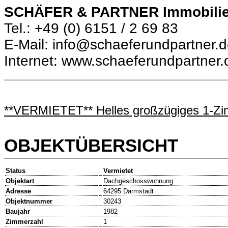
SCHÄFER & PARTNER Immobili
Tel.: +49 (0) 6151 / 2 69 83
E-Mail: info@schaeferundpartner.
Internet: www.schaeferundpartner.
**VERMIETET** Helles großzügiges 1-Zi
OBJEKTÜBERSICHT
Status
Vermietet
Objektart
Dachgeschosswohnung
Adresse
64295 Darmstadt
Objektnummer
30243
Baujahr
1982
Zimmerzahl
1