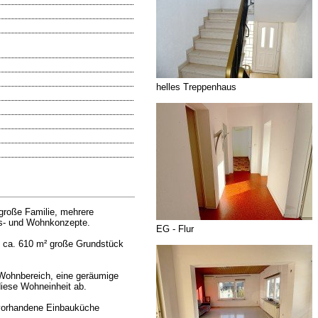
helles Treppenhaus
 große Familie, mehrere
ns- und Wohnkonzepte.
EG - Flur
s ca. 610 m² große Grundstück
 Wohnbereich, eine geräumige
iese Wohneinheit ab.
 vorhandene Einbauküche