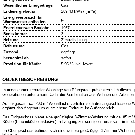
Wesentlicher Energieträger
Gas
Endenergiebedarf
209,48 kWh / (m²*a)
Energieverbrauch für
ja
Warmwasser enthalten
Energieausweis Baujahr
1967
Badezimmer
3
Heizung
Zentralheizung
Befeuerung
Gas
Zustand
gepflegt
bezugsfrei ab
sofort
Provision für Käufer
5,95 % inkl. Mwst.
OBJEKTBESCHREIBUNG
In angenehmer zentraler Wohnlage von Pfungstadt präsentiert sich dieses g
Generationen unter einem Dach, die Kombination aus Wohnen und Arbeiten 
Auf insgesamt ca. 200 m² Wohnfläche verteilen sich drei abgeschlossene W
ergänzt das Angebot um ausreichend Freiraum im Außenbereich.
Das Erdgeschoss bietet eine großzügige 3-Zimmer-Wohnung mit ca. 85 m² W
Küche (Einbauküche inklusive) mit Zugang zur sonnigen Terrasse. Ein mod
Im Obergeschoss befindet sich eine weitere großzügige 3-Zimmer-Wohnung 