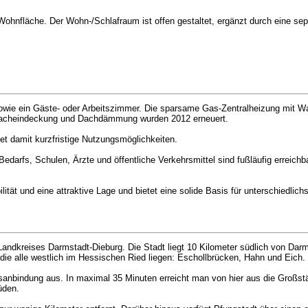
hnfläche. Der Wohn-/Schlafraum ist offen gestaltet, ergänzt durch eine sep
 sowie ein Gäste- oder Arbeitszimmer. Die sparsame Gas-Zentralheizung mit
 Dacheindeckung und Dachdämmung wurden 2012 erneuert.
et damit kurzfristige Nutzungsmöglichkeiten.
Bedarfs, Schulen, Ärzte und öffentliche Verkehrsmittel sind fußläufig errei
ilität und eine attraktive Lage und bietet eine solide Basis für unterschiedli
andkreises Darmstadt-Dieburg. Die Stadt liegt 10 Kilometer südlich von Dar
 die alle westlich im Hessischen Ried liegen: Eschollbrücken, Hahn und Eich.
rsanbindung aus. In maximal 35 Minuten erreicht man von hier aus die Großst
üden.