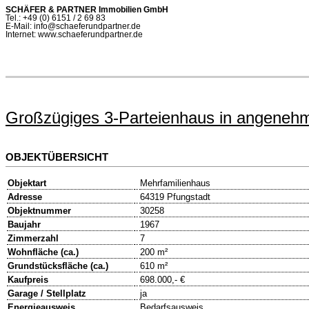
SCHÄFER & PARTNER Immobilien GmbH
Tel.: +49 (0) 6151 / 2 69 83
E-Mail: info@schaeferundpartner.de
Internet: www.schaeferundpartner.de
Großzügiges 3-Parteienhaus in angenehm
OBJEKTÜBERSICHT
Objektart
Mehrfamilienhaus
Adresse
64319 Pfungstadt
Objektnummer
30258
Baujahr
1967
Zimmerzahl
7
Wohnfläche (ca.)
200 m²
Grundstücksfläche (ca.)
610 m²
Kaufpreis
698.000,- €
Garage / Stellplatz
ja
Energieausweis
Bedarfsausweis