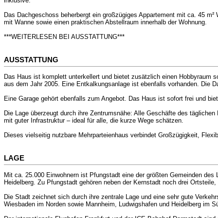
inklusive.
Das Dachgeschoss beherbergt ein großzügiges Appartement mit ca. 45 m² Wo
mit Wanne sowie einen praktischen Abstellraum innerhalb der Wohnung.
***WEITERLESEN BEI AUSSTATTUNG***
AUSSTATTUNG
Das Haus ist komplett unterkellert und bietet zusätzlich einen Hobbyraum
aus dem Jahr 2005. Eine Entkalkungsanlage ist ebenfalls vorhanden. Die
Eine Garage gehört ebenfalls zum Angebot. Das Haus ist sofort frei und biet
Die Lage überzeugt durch ihre Zentrumsnähe: Alle Geschäfte des täglichen 
mit guter Infrastruktur – ideal für alle, die kurze Wege schätzen.
Dieses vielseitig nutzbare Mehrparteienhaus verbindet Großzügigkeit, Flexib
LAGE
Mit ca. 25.000 Einwohnern ist Pfungstadt eine der größten Gemeinden des L
Heidelberg. Zu Pfungstadt gehören neben der Kernstadt noch drei Ortsteile,
Die Stadt zeichnet sich durch ihre zentrale Lage und eine sehr gute Verkeh
Wiesbaden im Norden sowie Mannheim, Ludwigshafen und Heidelberg im S