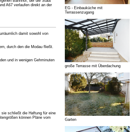
eigenen Bahnhof, der die Stadt
nd A67 verlaufen direkt an der
EG - Einbauküche mit
Terrassenzugang
turräumlich damit sowohl von
ern, durch den die Modau fließt.
anden und in wenigen Gehminuten
große Terrasse mit Überdachung
e schließt die Haftung für eine
Seitengrößen können Pläne vom
Garten