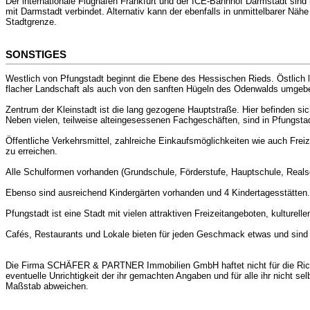
Der internationale Flughafen Frankfurt und der ICE-Bahnhof Darmstadt sind 
mit Darmstadt verbindet. Alternativ kann der ebenfalls in unmittelbarer Nä
Stadtgrenze.
SONSTIGES
Westlich von Pfungstadt beginnt die Ebene des Hessischen Rieds. Östlich l
flacher Landschaft als auch von den sanften Hügeln des Odenwalds umgeb
Zentrum der Kleinstadt ist die lang gezogene Hauptstraße. Hier befinden sic
Neben vielen, teilweise alteingesessenen Fachgeschäften, sind in Pfungstad
Öffentliche Verkehrsmittel, zahlreiche Einkaufsmöglichkeiten wie auch Fre
zu erreichen.
Alle Schulformen vorhanden (Grundschule, Förderstufe, Hauptschule, Real
Ebenso sind ausreichend Kindergärten vorhanden und 4 Kindertagesstätten.
Pfungstadt ist eine Stadt mit vielen attraktiven Freizeitangeboten, kulturel
Cafés, Restaurants und Lokale bieten für jeden Geschmack etwas und sind 
Die Firma SCHÄFER & PARTNER Immobilien GmbH haftet nicht für die Richti
eventuelle Unrichtigkeit der ihr gemachten Angaben und für alle ihr nich
Maßstab abweichen.