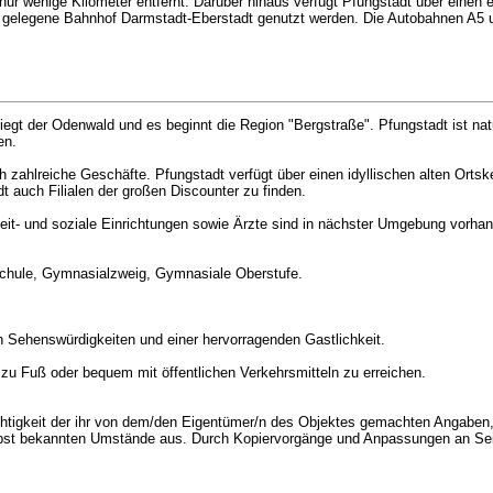
nur wenige Kilometer entfernt. Darüber hinaus verfügt Pfungstadt über einen 
he gelegene Bahnhof Darmstadt-Eberstadt genutzt werden. Die Autobahnen A5 u
iegt der Odenwald und es beginnt die Region "Bergstraße". Pfungstadt ist na
en.
h zahlreiche Geschäfte. Pfungstadt verfügt über einen idyllischen alten Ortsk
t auch Filialen der großen Discounter zu finden.
izeit- und soziale Einrichtungen sowie Ärzte sind in nächster Umgebung vorh
schule, Gymnasialzweig, Gymnasiale Oberstufe.
len Sehenswürdigkeiten und einer hervorragenden Gastlichkeit.
zu Fuß oder bequem mit öffentlichen Verkehrsmitteln zu erreichen.
gkeit der ihr von dem/den Eigentümer/n des Objektes gemachten Angaben, si
t selbst bekannten Umstände aus. Durch Kopiervorgänge und Anpassungen an 