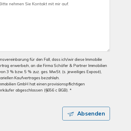
onsvereinbarung für den Fall, dass ich/wir diese Immobilie
ertrag erwerbe/n, an die Firma Schäfer & Partner Immobilien
on 3 % bzw. 5 % zuz. ges. MwSt. (s. jeweiliges Exposé),
ariellen Kaufvertrages bezahle/n.
mmobilien GmbH hat einen provisionspflichtigen
erkäufer abgeschlossen (§656 c BGB). *
Absenden