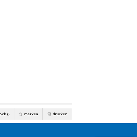
ock (
)
merken
drucken