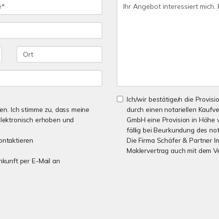
Ich/wir bestätige/n die Provisi
n. Ich stimme zu, dass meine
durch einen notariellen Kaufv
lektronisch erhoben und
GmbH eine Provision in Höhe v
fällig bei Beurkundung des not
ontaktieren
Die Firma Schäfer & Partner I
Maklervertrag auch mit dem V
unkunft per E-Mail an