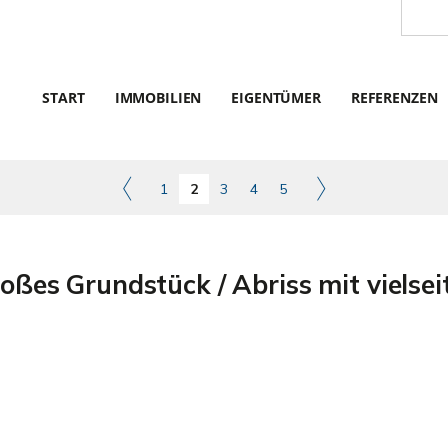
START
IMMOBILIEN
EIGENTÜMER
REFERENZEN
1
2
3
4
5
roßes Grundstück / Abriss mit vielse