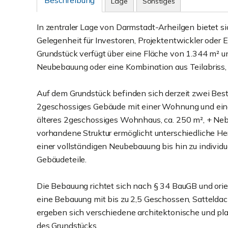
Beschreibung
Lage
Sonstiges
In zentraler Lage von Darmstadt-Arheilgen bietet s
Gelegenheit für Investoren, Projektentwickler oder 
Grundstück verfügt über eine Fläche von 1.344 m² und
Neubebauung oder eine Kombination aus Teilabriss,
Auf dem Grundstück befinden sich derzeit zwei B
2geschossiges Gebäude mit einer Wohnung und einer 
älteres 2geschossiges Wohnhaus, ca. 250 m², + Neb
vorhandene Struktur ermöglicht unterschiedliche H
einer vollständigen Neubebauung bis hin zu indivi
Gebäudeteile.
Die Bebauung richtet sich nach § 34 BauGB und ori
eine Bebauung mit bis zu 2,5 Geschossen, Sattelda
ergeben sich verschiedene architektonische und pla
des Grundstücks.