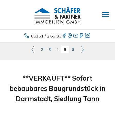
06151 / 2 69 83
2
3
4
5
6
**VERKAUFT** Sofort
bebaubares Baugrundstück in
Darmstadt, Siedlung Tann