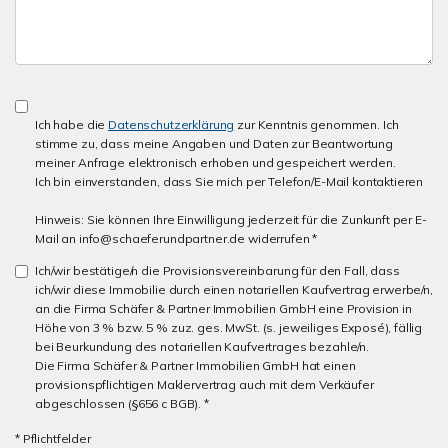
Ich habe die
Datenschutzerklärung
zur Kenntnis genommen. Ich
stimme zu, dass meine Angaben und Daten zur Beantwortung
meiner Anfrage elektronisch erhoben und gespeichert werden.
Ich bin einverstanden, dass Sie mich per Telefon/E-Mail kontaktieren
Hinweis: Sie können Ihre Einwilligung jederzeit für die Zunkunft per E-
Mail an info@schaeferundpartner.de widerrufen *
Ich/wir bestätige/n die Provisionsvereinbarung für den Fall, dass
ich/wir diese Immobilie durch einen notariellen Kaufvertrag erwerbe/n,
an die Firma Schäfer & Partner Immobilien GmbH eine Provision in
Höhe von 3 % bzw. 5 % zuz. ges. MwSt. (s. jeweiliges Exposé), fällig
bei Beurkundung des notariellen Kaufvertrages bezahle/n.
Die Firma Schäfer & Partner Immobilien GmbH hat einen
provisionspflichtigen Maklervertrag auch mit dem Verkäufer
abgeschlossen (§656 c BGB). *
* Pflichtfelder