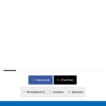
Facebook
(Twitter)
Notizblock (
)
merken
drucken