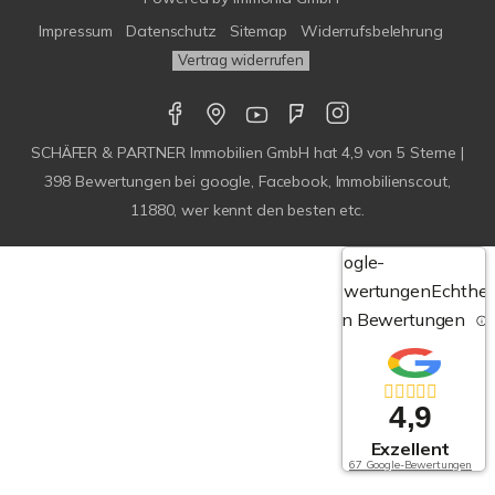
Impressum
Datenschutz
Sitemap
Widerrufsbelehrung
Vertrag widerrufen
SCHÄFER & PARTNER Immobilien GmbH
hat
4,9
von
5
Sterne |
398
Bewertungen bei google, Facebook, Immobilienscout,
11880, wer kennt den besten etc.
Google-
Bewertungen
Echthei
von Bewertungen
4,9
Exzellent
67 Google-Bewertungen