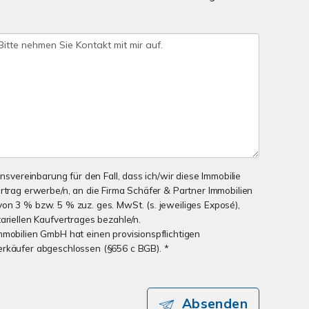
onsvereinbarung für den Fall, dass ich/wir diese Immobilie
ertrag erwerbe/n, an die Firma Schäfer & Partner Immobilien
on 3 % bzw. 5 % zuz. ges. MwSt. (s. jeweiliges Exposé),
ariellen Kaufvertrages bezahle/n.
mmobilien GmbH hat einen provisionspflichtigen
erkäufer abgeschlossen (§656 c BGB). *
Absenden