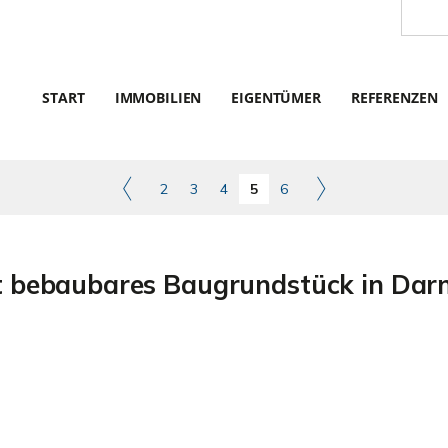
START
IMMOBILIEN
EIGENTÜMER
REFERENZEN
2
3
4
5
6
 bebaubares Baugrundstück in Darm