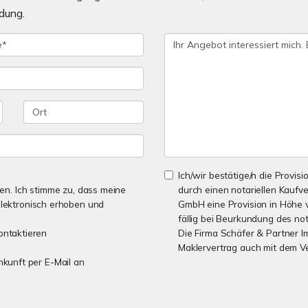
dung.
Ich/wir bestätige/n die Provisi
n. Ich stimme zu, dass meine
durch einen notariellen Kaufv
lektronisch erhoben und
GmbH eine Provision in Höhe v
fällig bei Beurkundung des not
ontaktieren
Die Firma Schäfer & Partner I
Maklervertrag auch mit dem V
unkunft per E-Mail an