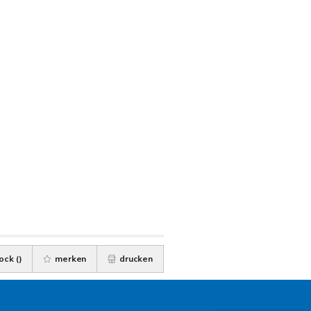
ock (
)
merken
drucken