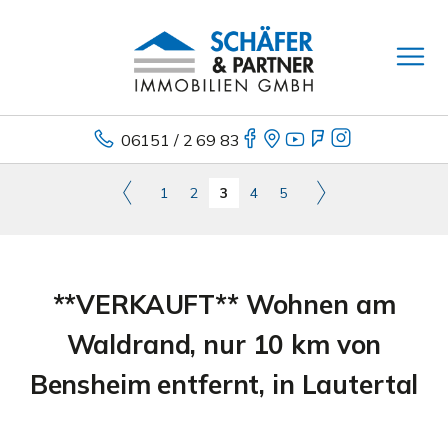
06151 / 2 69 83
1
2
3
4
5
**VERKAUFT** Wohnen am
Waldrand, nur 10 km von
Bensheim entfernt, in Lautertal