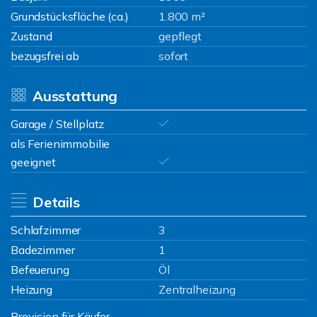
Grundstücksfläche (ca.)
1.800 m²
Zustand
gepflegt
bezugsfrei ab
sofort
Ausstattung
Garage / Stellplatz
als Ferienimmobilie
geeignet
Details
Schlafzimmer
3
Badezimmer
1
Befeuerung
Öl
Heizung
Zentralheizung
Provision für Käufer