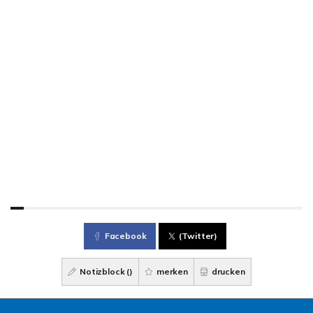
Facebook
(Twitter)
Notizblock (
)
merken
drucken