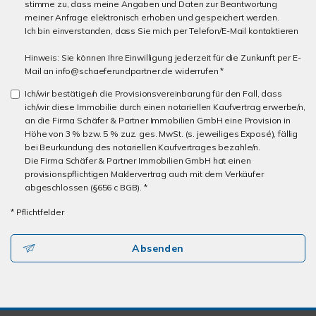
stimme zu, dass meine Angaben und Daten zur Beantwortung
meiner Anfrage elektronisch erhoben und gespeichert werden.
Ich bin einverstanden, dass Sie mich per Telefon/E-Mail kontaktieren
Hinweis: Sie können Ihre Einwilligung jederzeit für die Zunkunft per E-
Mail an info@schaeferundpartner.de widerrufen *
Ich/wir bestätige/n die Provisionsvereinbarung für den Fall, dass
ich/wir diese Immobilie durch einen notariellen Kaufvertrag erwerbe/n,
an die Firma Schäfer & Partner Immobilien GmbH eine Provision in
Höhe von 3 % bzw. 5 % zuz. ges. MwSt. (s. jeweiliges Exposé), fällig
bei Beurkundung des notariellen Kaufvertrages bezahle/n.
Die Firma Schäfer & Partner Immobilien GmbH hat einen
provisionspflichtigen Maklervertrag auch mit dem Verkäufer
abgeschlossen (§656 c BGB). *
* Pflichtfelder
Absenden