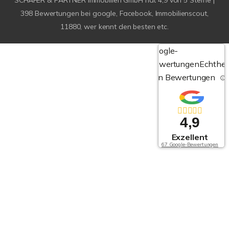
SCHÄFER & PARTNER Immobilien GmbH
hat
4,9
von
5
Sterne |
398
Bewertungen bei google, Facebook, Immobilienscout,
11880, wer kennt den besten etc.
Google-
Bewertungen
Echthei
von Bewertungen
4,9
Exzellent
67 Google-Bewertungen