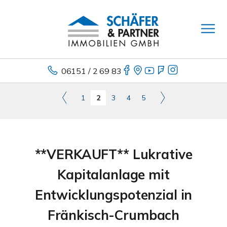
06151 / 2 69 83
1
2
3
4
5
**VERKAUFT** Lukrative
Kapitalanlage mit
Entwicklungspotenzial in
Fränkisch-Crumbach