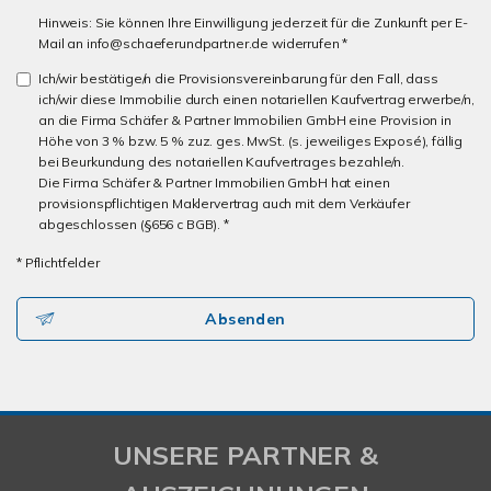
Hinweis: Sie können Ihre Einwilligung jederzeit für die Zunkunft per E-
Mail an info@schaeferundpartner.de widerrufen *
Ich/wir bestätige/n die Provisionsvereinbarung für den Fall, dass
ich/wir diese Immobilie durch einen notariellen Kaufvertrag erwerbe/n,
an die Firma Schäfer & Partner Immobilien GmbH eine Provision in
Höhe von 3 % bzw. 5 % zuz. ges. MwSt. (s. jeweiliges Exposé), fällig
bei Beurkundung des notariellen Kaufvertrages bezahle/n.
Die Firma Schäfer & Partner Immobilien GmbH hat einen
provisionspflichtigen Maklervertrag auch mit dem Verkäufer
abgeschlossen (§656 c BGB). *
* Pflichtfelder
Absenden
UNSERE PARTNER &