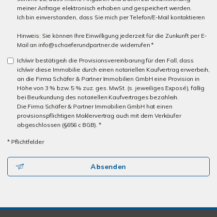
meiner Anfrage elektronisch erhoben und gespeichert werden.
Ich bin einverstanden, dass Sie mich per Telefon/E-Mail kontaktieren
Hinweis: Sie können Ihre Einwilligung jederzeit für die Zunkunft per E-
Mail an info@schaeferundpartner.de widerrufen *
Ich/wir bestätige/n die Provisionsvereinbarung für den Fall, dass
ich/wir diese Immobilie durch einen notariellen Kaufvertrag erwerbe/n,
an die Firma Schäfer & Partner Immobilien GmbH eine Provision in
Höhe von 3 % bzw. 5 % zuz. ges. MwSt. (s. jeweiliges Exposé), fällig
bei Beurkundung des notariellen Kaufvertrages bezahle/n.
Die Firma Schäfer & Partner Immobilien GmbH hat einen
provisionspflichtigen Maklervertrag auch mit dem Verkäufer
abgeschlossen (§656 c BGB). *
* Pflichtfelder
Absenden