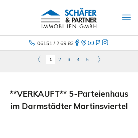
06151 / 2 69 83
1
2
3
4
5
**VERKAUFT** 5-Parteienhaus
im Darmstädter Martinsviertel