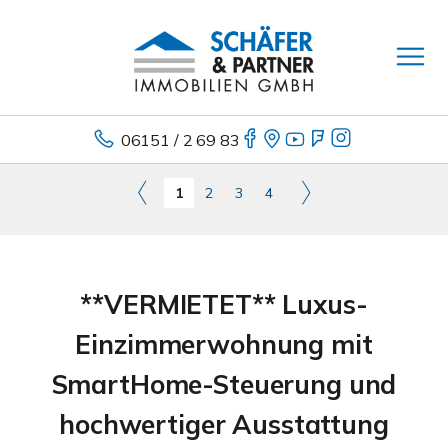
06151 / 2 69 83
1
2
3
4
**VERMIETET** Luxus-
Einzimmerwohnung mit
SmartHome-Steuerung und
hochwertiger Ausstattung