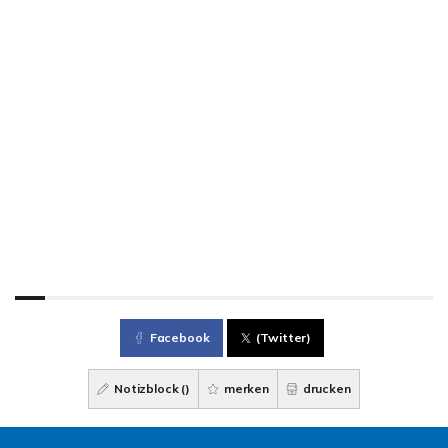
Facebook
(Twitter)
Notizblock (
)
merken
drucken