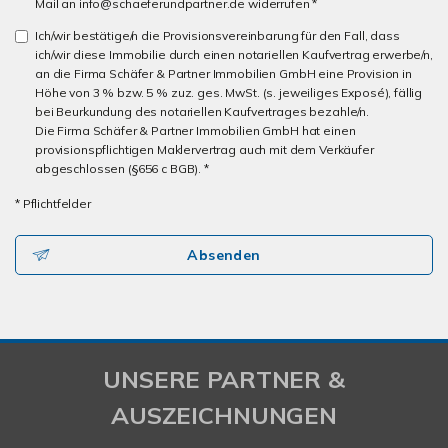
Mail an info@schaeferundpartner.de widerrufen *
Ich/wir bestätige/n die Provisionsvereinbarung für den Fall, dass
ich/wir diese Immobilie durch einen notariellen Kaufvertrag erwerbe/n,
an die Firma Schäfer & Partner Immobilien GmbH eine Provision in
Höhe von 3 % bzw. 5 % zuz. ges. MwSt. (s. jeweiliges Exposé), fällig
bei Beurkundung des notariellen Kaufvertrages bezahle/n.
Die Firma Schäfer & Partner Immobilien GmbH hat einen
provisionspflichtigen Maklervertrag auch mit dem Verkäufer
abgeschlossen (§656 c BGB). *
* Pflichtfelder
Absenden
UNSERE PARTNER &
AUSZEICHNUNGEN