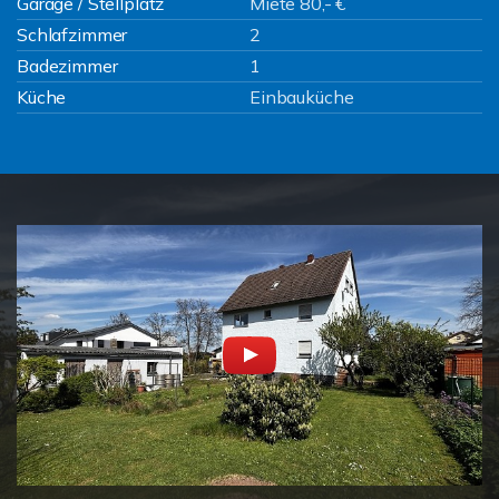
Garage / Stellplatz
Miete 80,- €
Schlafzimmer
2
Badezimmer
1
Küche
Einbauküche