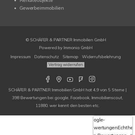
Renditeobjekte
Gewerbeimmobilien
© SCHÄFER & PARTNER Immobilien GmbH
Powered by
Immonia GmbH
Impressum
Datenschutz
Sitemap
Widerrufsbelehrung
Vertrag widerrufen
SCHÄFER & PARTNER Immobilien GmbH
hat
4,9
von
5
Sterne |
398
Bewertungen bei google, Facebook, Immobilienscout,
11880, wer kennt den besten etc.
Google-
Bewertungen
Echthei