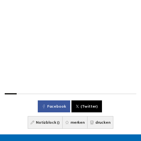
Facebook
(Twitter)
Notizblock (
)
merken
drucken