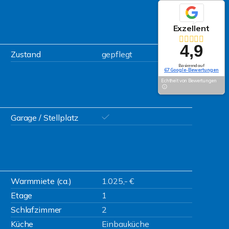
Exzellent
4,9
Zustand
gepflegt
Basierend auf
67 Google-Bewertungen
Echtheit von Bewertungen
Garage / Stellplatz
Warmmiete (ca.)
1.025,- €
Etage
1
Schlafzimmer
2
Küche
Einbauküche