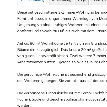
Ausstattung
Lage
Sonstige
Diese gut geschnittene 3-Zimmer-Wohnung befindet
Familienhauses in angenehmer Wohnlage von Messel
Umgebung verbindet ruhiges Wohnen mit einer soli
entfernt und sowohl zu Fuß als auch mit dem Fahrra
Auf ca. 80 m² Wohnfläche verteilt sich ein Grundriss,
Räume direkt zugänglich. Das knapp 20 m² große hel
von guten Lichtverhältnissen. Zwei weitere Zimmer la
Arbeitszimmer nutzen - gerade so, wie es in Ihr Leb
Die geräumige Wohnküche ist ausreichend großzügig,
des Weiteren gelangen Sie von hier aus auf den so
Die vorhandene Einbauküche ist mit Ceran-Kochfeld
Fächer), Spüle und Geschirrspülmaschine ausgestat
werden.