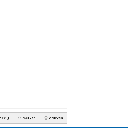
ock (
)
merken
drucken