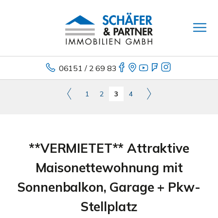
06151 / 2 69 83
1
2
3
4
**VERMIETET** Attraktive
Maisonettewohnung mit
Sonnenbalkon, Garage + Pkw-
Stellplatz