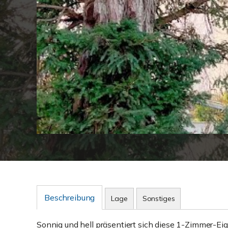
Beschreibung
Lage
Sonstiges
Sonnig und hell präsentiert sich diese 1-Zimmer-E