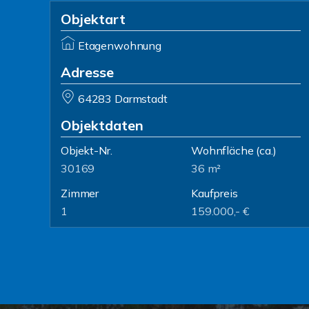
Objektart
Etagenwohnung
Adresse
64283 Darmstadt
Objektdaten
Objekt-Nr.
Wohnfläche
(ca.)
30169
36 m²
Zimmer
Kaufpreis
1
159.000,- €