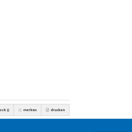
ock (
)
merken
drucken