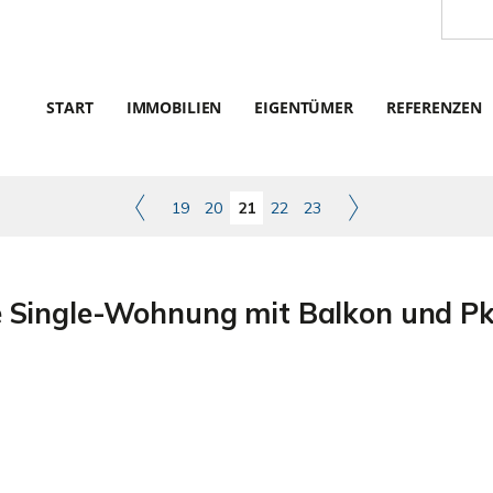
START
IMMOBILIEN
EIGENTÜMER
REFERENZEN
19
20
21
22
23
Single-Wohnung mit Balkon und Pkw-