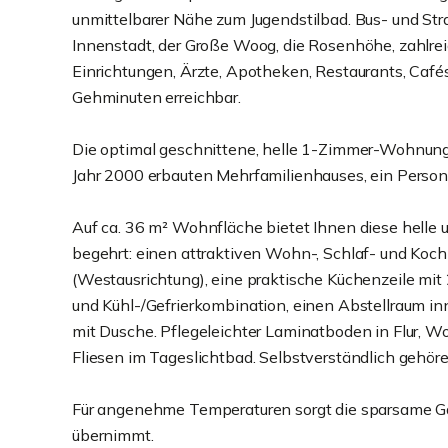
unmittelbarer Nähe zum Jugendstilbad. Bus- und Str
Innenstadt, der Große Woog, die Rosenhöhe, zahlreic
Einrichtungen, Ärzte, Apotheken, Restaurants, Caf
Gehminuten erreichbar.
Die optimal geschnittene, helle 1-Zimmer-Wohnung 
Jahr 2000 erbauten Mehrfamilienhauses, ein Person
Auf ca. 36 m² Wohnfläche bietet Ihnen diese helle 
begehrt: einen attraktiven Wohn-, Schlaf- und Ko
(Westausrichtung), eine praktische Küchenzeile mit
und Kühl-/Gefrierkombination, einen Abstellraum 
mit Dusche. Pflegeleichter Laminatboden in Flur, W
Fliesen im Tageslichtbad. Selbstverständlich gehöre
Für angenehme Temperaturen sorgt die sparsame Ga
übernimmt.