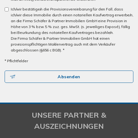
Ich/wir bestätige/n die Provisionsvereinbarung für den Fall, dass
ich/wir diese Immobilie durch einen notariellen Kaufvertrag erwerbe/n,
an die Firma Schäfer & Partner Immobilien GmbH eine Provision in
Höhe von 3 % bzw. 5 % zuz. ges. MwSt. (s. jeweiliges Exposé), fällig
bei Beurkundung des notariellen Kaufvertrages bezahle/n.
Die Firma Schäfer & Partner Immobilien GmbH hat einen
provisionspflichtigen Maklervertrag auch mit dem Verkäufer
abgeschlossen (§656 c BGB). *
* Pflichtfelder
Absenden
UNSERE PARTNER &
AUSZEICHNUNGEN