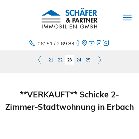
06151 / 2 69 83
21
22
23
24
25
**VERKAUFT** Schicke 2-
Zimmer-Stadtwohnung in Erbach