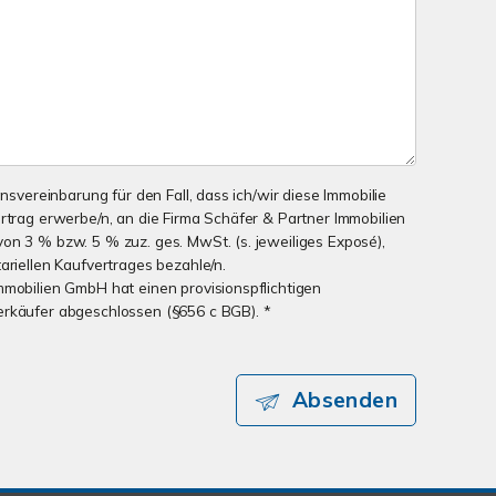
onsvereinbarung für den Fall, dass ich/wir diese Immobilie
ertrag erwerbe/n, an die Firma Schäfer & Partner Immobilien
on 3 % bzw. 5 % zuz. ges. MwSt. (s. jeweiliges Exposé),
ariellen Kaufvertrages bezahle/n.
mmobilien GmbH hat einen provisionspflichtigen
erkäufer abgeschlossen (§656 c BGB). *
Absenden