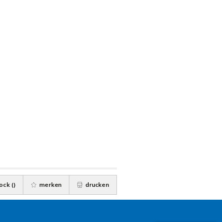
ock (
)
merken
drucken