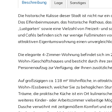
Beschreibung
Lage
Sonstiges
Die historische Kulisse dieser Stadt ist nicht nur ein
Das Elfenbeinmuseum, das historische Rathaus, das
„Lustgarten“ sowie eine Vielzahl von Freizeit- und 
und Cafés befinden sich nur wenige Fußminuten von 
attraktiven Eigentumswohnung einen unvergleichlic
Die elegante 4-Zimmer-Wohnung befindet sich im 2
Wohn-/Geschäftshauses und besticht durch ihre zen
Personenaufzug zur Verfügung, der Ihnen zusätzliche
Auf großzügigen ca. 118 m² Wohnfläche, in attrakti
Wohn-/Essbereich, welcher Sie zu behaglichen Stun
Träume, die praktische Küche ist ein Ort kulinarisch
weiteres Kinder- oder Arbeitszimmer vielseitige Mö
Dusche verwöhnt mit zeitgemäßem Komfort und ei