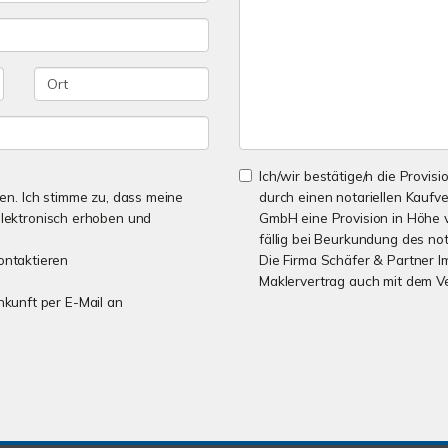
Ich/wir bestätige/n die Provisi
n. Ich stimme zu, dass meine
durch einen notariellen Kaufv
lektronisch erhoben und
GmbH eine Provision in Höhe v
fällig bei Beurkundung des not
ontaktieren
Die Firma Schäfer & Partner I
Maklervertrag auch mit dem V
unkunft per E-Mail an