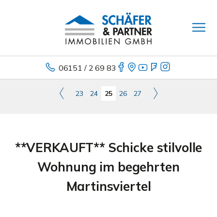
06151 / 2 69 83
23
24
25
26
27
**VERKAUFT** Schicke stilvolle
Wohnung im begehrten
Martinsviertel