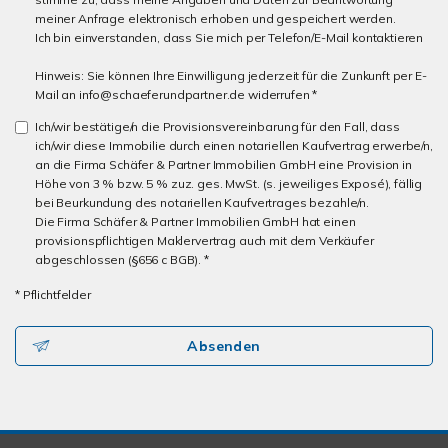
meiner Anfrage elektronisch erhoben und gespeichert werden.
Ich bin einverstanden, dass Sie mich per Telefon/E-Mail kontaktieren
Hinweis: Sie können Ihre Einwilligung jederzeit für die Zunkunft per E-
Mail an info@schaeferundpartner.de widerrufen *
Ich/wir bestätige/n die Provisionsvereinbarung für den Fall, dass
ich/wir diese Immobilie durch einen notariellen Kaufvertrag erwerbe/n,
an die Firma Schäfer & Partner Immobilien GmbH eine Provision in
Höhe von 3 % bzw. 5 % zuz. ges. MwSt. (s. jeweiliges Exposé), fällig
bei Beurkundung des notariellen Kaufvertrages bezahle/n.
Die Firma Schäfer & Partner Immobilien GmbH hat einen
provisionspflichtigen Maklervertrag auch mit dem Verkäufer
abgeschlossen (§656 c BGB). *
* Pflichtfelder
Absenden