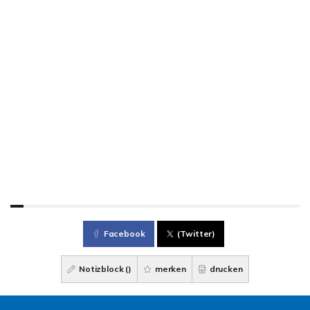
Facebook
(Twitter)
Notizblock (
)
merken
drucken