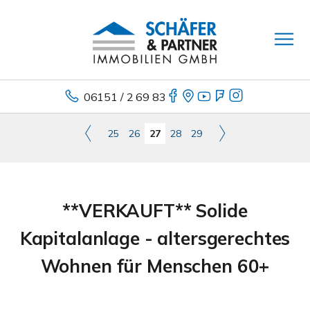
06151 / 2 69 83
25
26
27
28
29
**VERKAUFT** Solide
Kapitalanlage - altersgerechtes
Wohnen für Menschen 60+