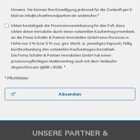
Hinweis: Sie können Ihre Einwilligung jederzeit für die Zunkunft per E-
Mail an info@schaeferundpartner.de widerrufen *
Ich/wir bestätige/n die Provisionsvereinbarung für den Fall, dass
ich/wir diese Immobilie durch einen notariellen Kaufvertrag erwerbe/n,
an die Firma Schäfer & Partner Immobilien GmbH eine Provision in
Höhe von 3 % bzw. 5 % zuz. ges. MwSt. (s. jeweiliges Exposé), fällig
bei Beurkundung des notariellen Kaufvertrages bezahle/n.
Die Firma Schäfer & Partner Immobilien GmbH hat einen
provisionspflichtigen Maklervertrag auch mit dem Verkäufer
abgeschlossen (§656 c BGB). *
* Pflichtfelder
Absenden
UNSERE PARTNER &