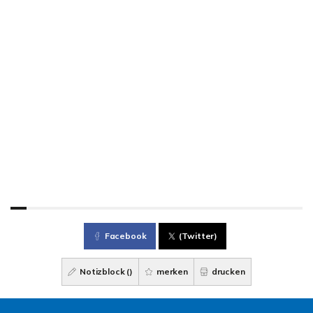
Facebook
(Twitter)
Notizblock (
)
merken
drucken