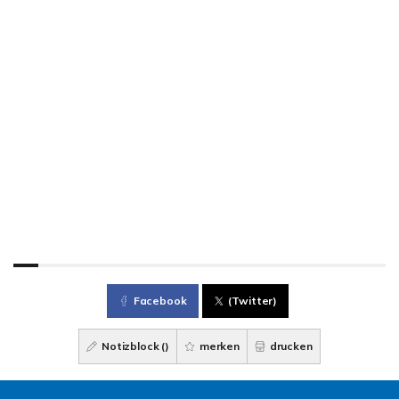
Facebook
(Twitter)
Notizblock (
)
merken
drucken