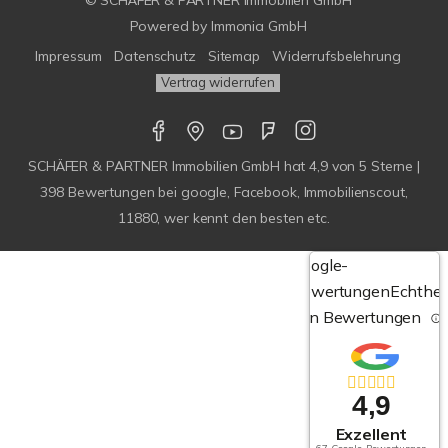
© SCHÄFER & PARTNER Immobilien GmbH
Powered by
Immonia GmbH
Impressum
Datenschutz
Sitemap
Widerrufsbelehrung
Vertrag widerrufen
SCHÄFER & PARTNER Immobilien GmbH
hat
4,9
von
5
Sterne |
398
Bewertungen bei google, Facebook, Immobilienscout,
11880, wer kennt den besten etc.
Google-
Bewertungen
Echthei
von Bewertungen
4,9
Exzellent