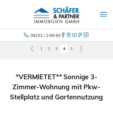
06151 / 2 69 83
1
2
3
4
5
*VERMIETET** Sonnige 3-
Zimmer-Wohnung mit Pkw-
Stellplatz und Gartennutzung