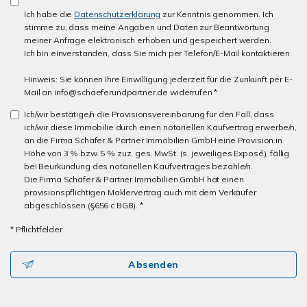
Ich habe die
Datenschutzerklärung
zur Kenntnis genommen. Ich
stimme zu, dass meine Angaben und Daten zur Beantwortung
meiner Anfrage elektronisch erhoben und gespeichert werden.
Ich bin einverstanden, dass Sie mich per Telefon/E-Mail kontaktieren
Hinweis: Sie können Ihre Einwilligung jederzeit für die Zunkunft per E-
Mail an info@schaeferundpartner.de widerrufen *
Ich/wir bestätige/n die Provisionsvereinbarung für den Fall, dass
ich/wir diese Immobilie durch einen notariellen Kaufvertrag erwerbe/n,
an die Firma Schäfer & Partner Immobilien GmbH eine Provision in
Höhe von 3 % bzw. 5 % zuz. ges. MwSt. (s. jeweiliges Exposé), fällig
bei Beurkundung des notariellen Kaufvertrages bezahle/n.
Die Firma Schäfer & Partner Immobilien GmbH hat einen
provisionspflichtigen Maklervertrag auch mit dem Verkäufer
abgeschlossen (§656 c BGB). *
* Pflichtfelder
Absenden