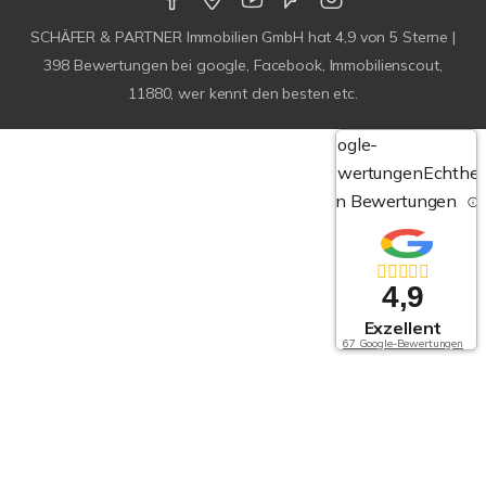
SCHÄFER & PARTNER Immobilien GmbH
hat
4,9
von
5
Sterne |
398
Bewertungen bei google, Facebook, Immobilienscout,
11880, wer kennt den besten etc.
Google-
Bewertungen
Echthei
von Bewertungen
4,9
Exzellent
67 Google-Bewertungen