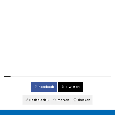
Facebook
(Twitter)
Notizblock (
)
merken
drucken