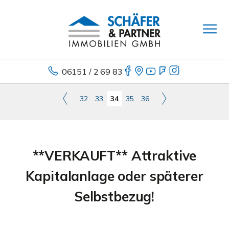
06151 / 2 69 83
32
33
34
35
36
**VERKAUFT** Attraktive
Kapitalanlage oder späterer
Selbstbezug!