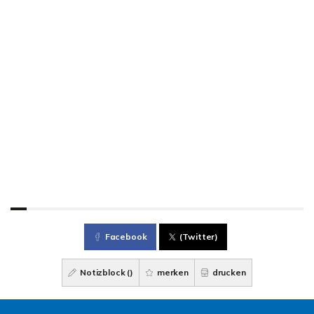
Facebook
(Twitter)
Notizblock (
)
merken
drucken