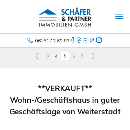
06151 / 2 69 83
3
4
5
6
7
**VERKAUFT**
Wohn-/Geschäftshaus in guter
Geschäftslage von Weiterstadt