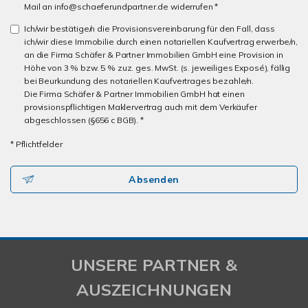
Mail an info@schaeferundpartner.de widerrufen *
Ich/wir bestätige/n die Provisionsvereinbarung für den Fall, dass
ich/wir diese Immobilie durch einen notariellen Kaufvertrag erwerbe/n,
an die Firma Schäfer & Partner Immobilien GmbH eine Provision in
Höhe von 3 % bzw. 5 % zuz. ges. MwSt. (s. jeweiliges Exposé), fällig
bei Beurkundung des notariellen Kaufvertrages bezahle/n.
Die Firma Schäfer & Partner Immobilien GmbH hat einen
provisionspflichtigen Maklervertrag auch mit dem Verkäufer
abgeschlossen (§656 c BGB). *
* Pflichtfelder
Absenden
UNSERE PARTNER &
AUSZEICHNUNGEN