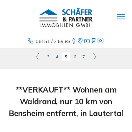
06151 / 2 69 83
3
4
5
6
7
**VERKAUFT** Wohnen am
Waldrand, nur 10 km von
Bensheim entfernt, in Lautertal