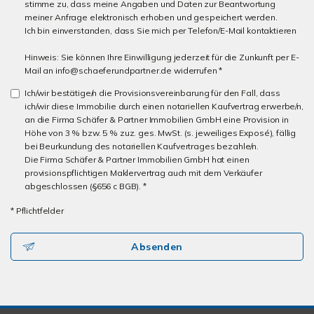
stimme zu, dass meine Angaben und Daten zur Beantwortung
meiner Anfrage elektronisch erhoben und gespeichert werden.
Ich bin einverstanden, dass Sie mich per Telefon/E-Mail kontaktieren
Hinweis: Sie können Ihre Einwilligung jederzeit für die Zunkunft per E-
Mail an info@schaeferundpartner.de widerrufen *
Ich/wir bestätige/n die Provisionsvereinbarung für den Fall, dass
ich/wir diese Immobilie durch einen notariellen Kaufvertrag erwerbe/n,
an die Firma Schäfer & Partner Immobilien GmbH eine Provision in
Höhe von 3 % bzw. 5 % zuz. ges. MwSt. (s. jeweiliges Exposé), fällig
bei Beurkundung des notariellen Kaufvertrages bezahle/n.
Die Firma Schäfer & Partner Immobilien GmbH hat einen
provisionspflichtigen Maklervertrag auch mit dem Verkäufer
abgeschlossen (§656 c BGB). *
* Pflichtfelder
Absenden