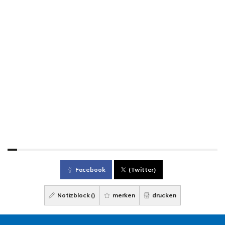
Facebook
(Twitter)
Notizblock (
)
merken
drucken