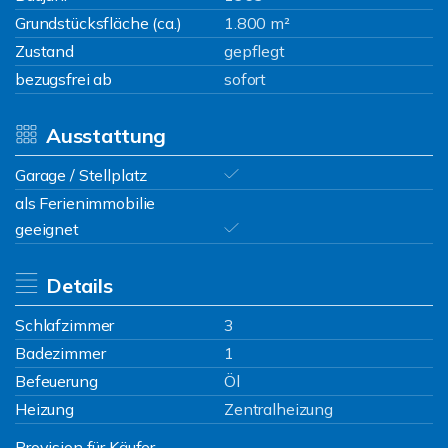
Grundstücksfläche (ca.)
1.800 m²
Zustand
gepflegt
bezugsfrei ab
sofort
Ausstattung
Garage / Stellplatz
als Ferienimmobilie
geeignet
Details
Schlafzimmer
3
Badezimmer
1
Befeuerung
Öl
Heizung
Zentralheizung
Provision für Käufer