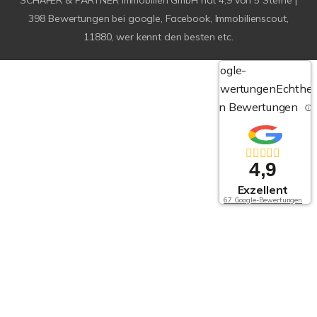
SCHÄFER & PARTNER Immobilien GmbH
hat
4,9
von
5
Sterne |
398
Bewertungen bei google, Facebook, Immobilienscout,
11880, wer kennt den besten etc.
Google-
Bewertungen
Echthei
von Bewertungen
4,9
Exzellent
67 Google-Bewertungen