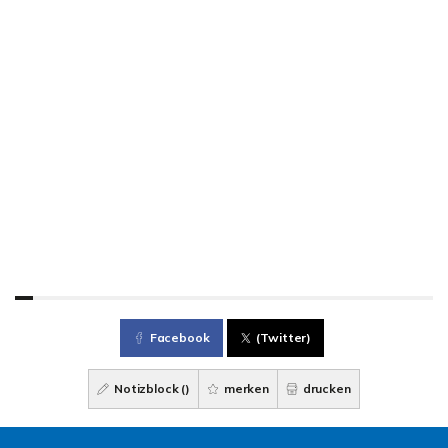
Facebook
(Twitter)
Notizblock (
)
merken
drucken