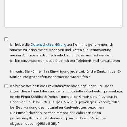
Ich habe die
Datenschutzerklärung
zur Kenntnis genommen. Ich
stimme zu, dass meine Angaben und Daten zur Beantwortung
meiner Anfrage elektronisch erhoben und gespeichert werden.
Ich bin einverstanden, dass Sie mich per Telefon/E-Mail kontaktieren
Hinweis: Sie können Ihre Einwilligung jederzeit für die Zunkunft per E-
Mail an info@schaeferundpartner.de widerrufen *
Ich/wir bestätige/n die Provisionsvereinbarung für den Fall, dass
ich/wir diese Immobilie durch einen notariellen Kaufvertrag erwerbe/n,
an die Firma Schäfer & Partner Immobilien GmbH eine Provision in
Höhe von 3 % bzw. 5 % zuz. ges. MwSt. (s. jeweiliges Exposé), fällig
bei Beurkundung des notariellen Kaufvertrages bezahle/n.
Die Firma Schäfer & Partner Immobilien GmbH hat einen
provisionspflichtigen Maklervertrag auch mit dem Verkäufer
abgeschlossen (§656 c BGB). *