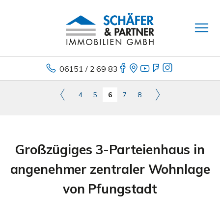
06151 / 2 69 83
4
5
6
7
8
Großzügiges 3-Parteienhaus in
angenehmer zentraler Wohnlage
von Pfungstadt