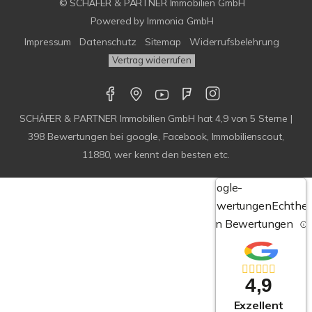
© SCHÄFER & PARTNER Immobilien GmbH
Powered by
Immonia GmbH
Impressum
Datenschutz
Sitemap
Widerrufsbelehrung
Vertrag widerrufen
SCHÄFER & PARTNER Immobilien GmbH
hat
4,9
von
5
Sterne |
398
Bewertungen bei google, Facebook, Immobilienscout,
11880, wer kennt den besten etc.
Google-
Bewertungen
Echthei
von Bewertungen
4,9
Exzellent