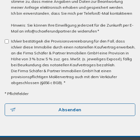
stimme zu, dass meine Angaben und Daten zur Beantwortung
meiner Anfrage elektronisch erhoben und gespeichert werden.
Ich bin einverstanden, dass Sie mich per Telefon/E-Mail kontaktieren
Hinweis: Sie können Ihre Einwilligung jederzeit für die Zunkunft per E-
Mail an info@schaeferundpartner.de widerrufen *
Ich/wir bestätige/n die Provisionsvereinbarung für den Fall, dass
ich/wir diese Immobilie durch einen notariellen Kaufvertrag erwerbe/n,
an die Firma Schäfer & Partner Immobilien GmbH eine Provision in
Höhe von 3 % bzw. 5 % zuz. ges. MwSt. (s. jeweiliges Exposé), fällig
bei Beurkundung des notariellen Kaufvertrages bezahle/n.
Die Firma Schäfer & Partner Immobilien GmbH hat einen
provisionspflichtigen Maklervertrag auch mit dem Verkäufer
abgeschlossen (§656 c BGB). *
* Pflichtfelder
Absenden