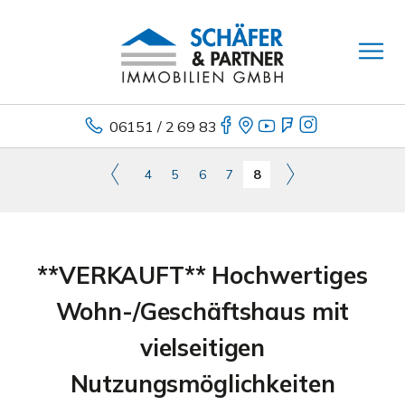
06151 / 2 69 83
4
5
6
7
8
**VERKAUFT** Hochwertiges
Wohn-/Geschäftshaus mit
vielseitigen
Nutzungsmöglichkeiten