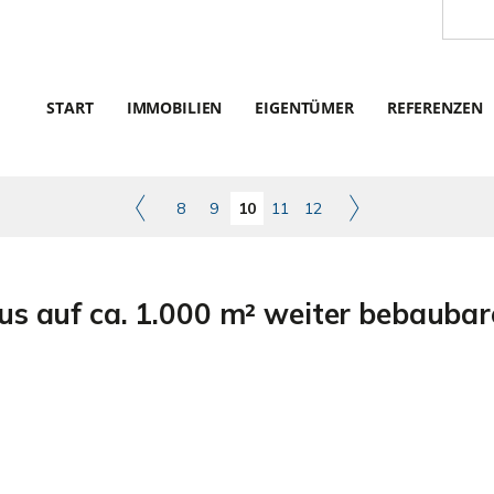
START
IMMOBILIEN
EIGENTÜMER
REFERENZEN
8
9
10
11
12
us auf ca. 1.000 m² weiter bebauba