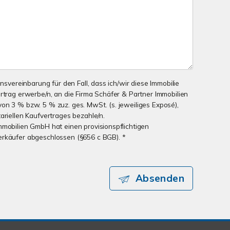
onsvereinbarung für den Fall, dass ich/wir diese Immobilie
ertrag erwerbe/n, an die Firma Schäfer & Partner Immobilien
on 3 % bzw. 5 % zuz. ges. MwSt. (s. jeweiliges Exposé),
ariellen Kaufvertrages bezahle/n.
mmobilien GmbH hat einen provisionspflichtigen
erkäufer abgeschlossen (§656 c BGB). *
Absenden