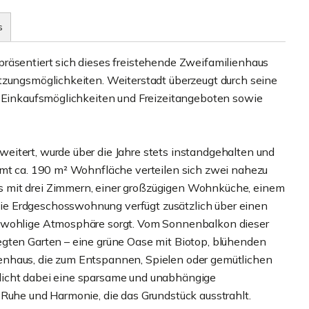
s
räsentiert sich dieses freistehende Zweifamilienhaus
tzungsmöglichkeiten. Weiterstadt überzeugt durch seine
, Einkaufsmöglichkeiten und Freizeitangeboten sowie
itert, wurde über die Jahre stets instandgehalten und
amt ca. 190 m² Wohnfläche verteilen sich zwei nahezu
 mit drei Zimmern, einer großzügigen Wohnküche, einem
e Erdgeschosswohnung verfügt zusätzlich über einen
r wohlige Atmosphäre sorgt. Vom Sonnenbalkon dieser
egten Garten – eine grüne Oase mit Biotop, blühenden
enhaus, die zum Entspannen, Spielen oder gemütlichen
licht dabei eine sparsame und unabhängige
 Ruhe und Harmonie, die das Grundstück ausstrahlt.