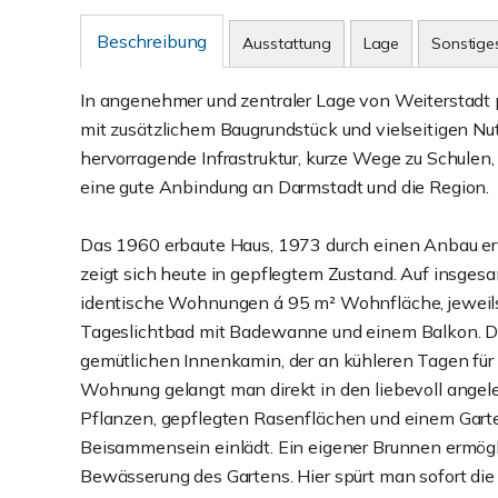
Beschreibung
Ausstattung
Lage
Sonstige
In angenehmer und zentraler Lage von Weiterstadt p
mit zusätzlichem Baugrundstück und vielseitigen Nu
hervorragende Infrastruktur, kurze Wege zu Schulen
eine gute Anbindung an Darmstadt und die Region.
Das 1960 erbaute Haus, 1973 durch einen Anbau erwe
zeigt sich heute in gepflegtem Zustand. Auf insges
identische Wohnungen á 95 m² Wohnfläche, jeweils
Tageslichtbad mit Badewanne und einem Balkon. Di
gemütlichen Innenkamin, der an kühleren Tagen fü
Wohnung gelangt man direkt in den liebevoll angel
Pflanzen, gepflegten Rasenflächen und einem Gart
Beisammensein einlädt. Ein eigener Brunnen ermög
Bewässerung des Gartens. Hier spürt man sofort die