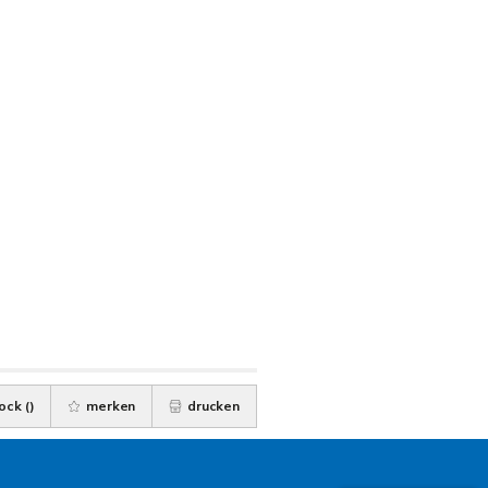
ock (
)
merken
drucken