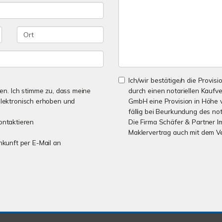
Ich/wir bestätige/n die Provisi
n. Ich stimme zu, dass meine
durch einen notariellen Kaufv
lektronisch erhoben und
GmbH eine Provision in Höhe v
fällig bei Beurkundung des not
ontaktieren
Die Firma Schäfer & Partner I
Maklervertrag auch mit dem V
unkunft per E-Mail an