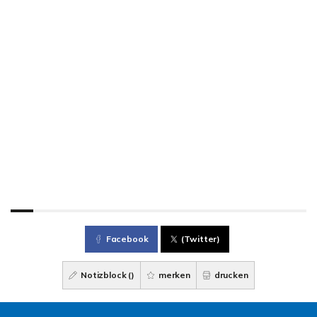
Facebook
(Twitter)
Notizblock (
)
merken
drucken