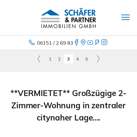
06151 / 2 69 83
1
2
3
4
5
**VERMIETET** Großzügige 2-
Zimmer-Wohnung in zentraler
citynaher Lage….