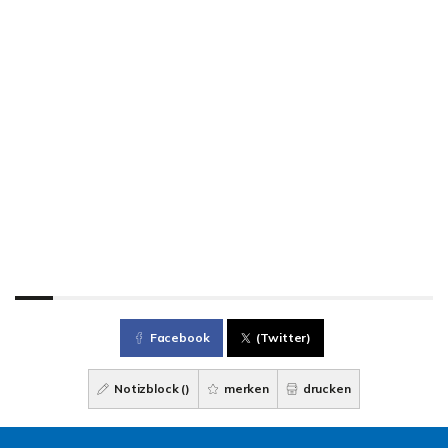
Facebook
(Twitter)
Notizblock (
)
merken
drucken