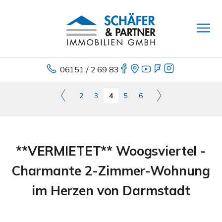
06151 / 2 69 83
2
3
4
5
6
**VERMIETET** Woogsviertel -
Charmante 2-Zimmer-Wohnung
im Herzen von Darmstadt