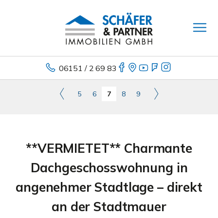
06151 / 2 69 83
5
6
7
8
9
**VERMIETET** Charmante
Dachgeschosswohnung in
angenehmer Stadtlage – direkt
an der Stadtmauer