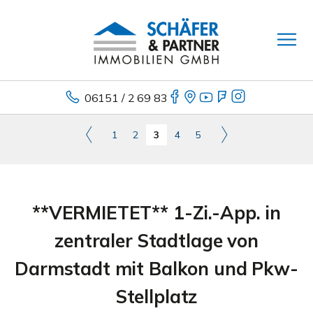
06151 / 2 69 83
1
2
3
4
5
**VERMIETET** 1-Zi.-App. in
zentraler Stadtlage von
Darmstadt mit Balkon und Pkw-
Stellplatz