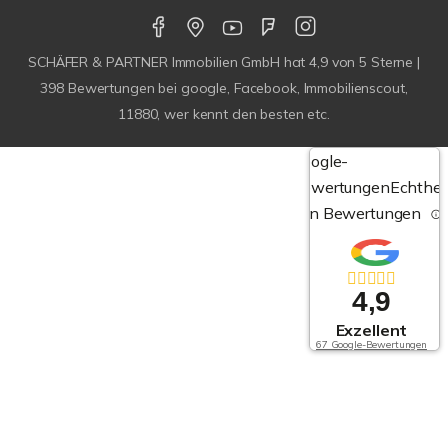
SCHÄFER & PARTNER Immobilien GmbH
hat
4,9
von
5
Sterne |
398
Bewertungen bei google, Facebook, Immobilienscout,
11880, wer kennt den besten etc.
Google-
Bewertungen
Echthei
von Bewertungen
4,9
Exzellent
67 Google-Bewertungen