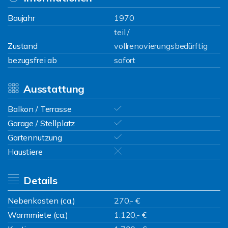
Baujahr
1970
teil /
Zustand
vollrenovierungsbedürftig
bezugsfrei ab
sofort
Ausstattung
Balkon / Terrasse
Garage / Stellplatz
Gartennutzung
Haustiere
Details
Nebenkosten (ca.)
270,- €
Warmmiete (ca.)
1.120,- €