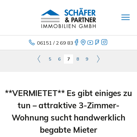
06151 / 2 69 83
5
6
7
8
9
**VERMIETET** Es gibt einiges zu
tun – attraktive 3-Zimmer-
Wohnung sucht handwerklich
begabte Mieter