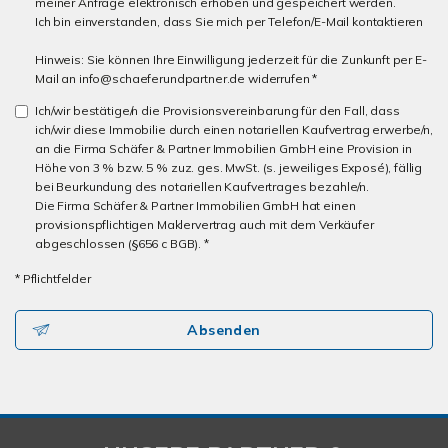
meiner Anfrage elektronisch erhoben und gespeichert werden.
Ich bin einverstanden, dass Sie mich per Telefon/E-Mail kontaktieren
Hinweis: Sie können Ihre Einwilligung jederzeit für die Zunkunft per E-
Mail an info@schaeferundpartner.de widerrufen *
Ich/wir bestätige/n die Provisionsvereinbarung für den Fall, dass
ich/wir diese Immobilie durch einen notariellen Kaufvertrag erwerbe/n,
an die Firma Schäfer & Partner Immobilien GmbH eine Provision in
Höhe von 3 % bzw. 5 % zuz. ges. MwSt. (s. jeweiliges Exposé), fällig
bei Beurkundung des notariellen Kaufvertrages bezahle/n.
Die Firma Schäfer & Partner Immobilien GmbH hat einen
provisionspflichtigen Maklervertrag auch mit dem Verkäufer
abgeschlossen (§656 c BGB). *
* Pflichtfelder
Absenden