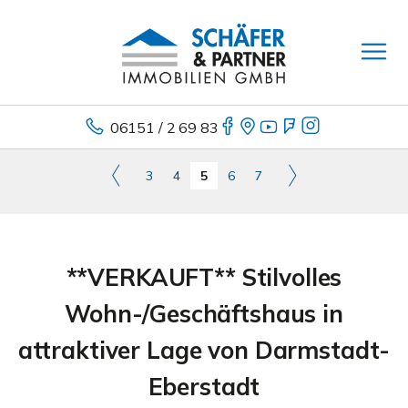
06151 / 2 69 83
3
4
5
6
7
**VERKAUFT** Stilvolles
Wohn-/Geschäftshaus in
attraktiver Lage von Darmstadt-
Eberstadt