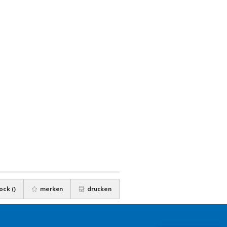
ock (
)
merken
drucken