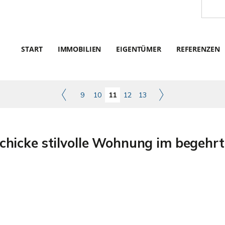
START
IMMOBILIEN
EIGENTÜMER
REFERENZEN
9
10
11
12
13
hicke stilvolle Wohnung im begehrte