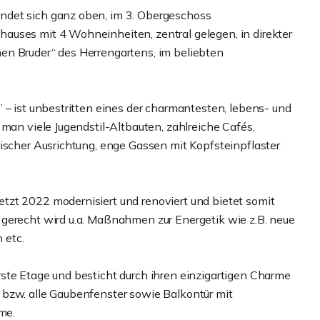
ndet sich ganz oben, im 3. Obergeschoss
auses mit 4 Wohneinheiten, zentral gelegen, in direkter
en Bruder“ des Herrengartens, im beliebten
 – ist unbestritten eines der charmantesten, lebens- und
 man viele Jugendstil-Altbauten, zahlreiche Cafés,
rischer Ausrichtung, enge Gassen mit Kopfsteinpflaster
tzt 2022 modernisiert und renoviert und bietet somit
gerecht wird u.a. Maßnahmen zur Energetik wie z.B. neue
 etc.
ste Etage und besticht durch ihren einzigartigen Charme
 bzw. alle Gaubenfenster sowie Balkontür mit
me.