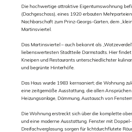
Die hochwertige attraktive Eigentumswohnung befi
(Dachgeschoss), eines 1920 erbauten Mehrparteienh
Nachbarschaft zum Prinz-Georgs-Garten, dem „klein
Martinsviertel.
Das Martinsviertel – auch bekannt als „Watzeverdel”
liebenswertesten Stadtteile Darmstadts. Hier findet
Kneipen und Restaurants unterschiedlichster kulina
und begrünte Hinterhöfe.
Das Haus wurde 1983 kernsaniert; die Wohnung zule
eine zeitgemäße Ausstattung, die allen Ansprüchen 
Heizungsanlage, Dämmung, Austausch von Fenstern
Die Wohnung erstreckt sich über die komplette ober
und eine moderne Ausstattung. Fenster mit Doppel-
Dreifachverglasung, sorgen für lichtdurchflutete Räu