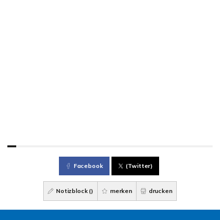
Facebook
(Twitter)
Notizblock (
)
merken
drucken