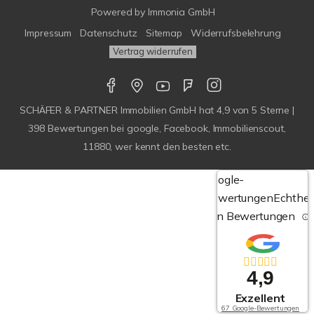
Powered by
Immonia GmbH
Impressum
Datenschutz
Sitemap
Widerrufsbelehrung
Vertrag widerrufen
SCHÄFER & PARTNER Immobilien GmbH
hat
4,9
von
5
Sterne |
398
Bewertungen bei google, Facebook, Immobilienscout,
11880, wer kennt den besten etc.
Google-
Bewertungen
Echthei
von Bewertungen
4,9
Exzellent
67 Google-Bewertungen