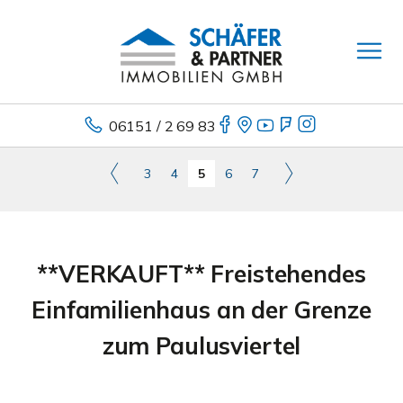
06151 / 2 69 83
3
4
5
6
7
**VERKAUFT** Freistehendes
Einfamilienhaus an der Grenze
zum Paulusviertel