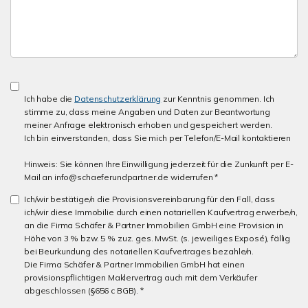
Ich habe die
Datenschutzerklärung
zur Kenntnis genommen. Ich
stimme zu, dass meine Angaben und Daten zur Beantwortung
meiner Anfrage elektronisch erhoben und gespeichert werden.
Ich bin einverstanden, dass Sie mich per Telefon/E-Mail kontaktieren
Hinweis: Sie können Ihre Einwilligung jederzeit für die Zunkunft per E-
Mail an info@schaeferundpartner.de widerrufen *
Ich/wir bestätige/n die Provisionsvereinbarung für den Fall, dass
ich/wir diese Immobilie durch einen notariellen Kaufvertrag erwerbe/n,
an die Firma Schäfer & Partner Immobilien GmbH eine Provision in
Höhe von 3 % bzw. 5 % zuz. ges. MwSt. (s. jeweiliges Exposé), fällig
bei Beurkundung des notariellen Kaufvertrages bezahle/n.
Die Firma Schäfer & Partner Immobilien GmbH hat einen
provisionspflichtigen Maklervertrag auch mit dem Verkäufer
abgeschlossen (§656 c BGB). *