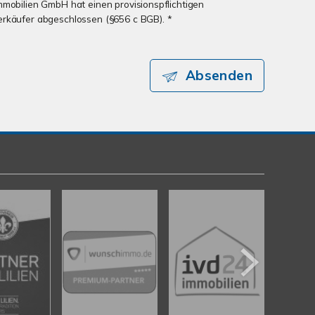
mmobilien GmbH hat einen provisionspflichtigen
erkäufer abgeschlossen (§656 c BGB). *
Absenden