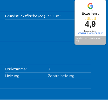
Exzellent
Grundstücksfläche (ca.)
551 m²
4,9
Basierend auf
67 Google-Bewertungen
Echtheit von Bewertungen
Badezimmer
3
Heizung
Zentralheizung