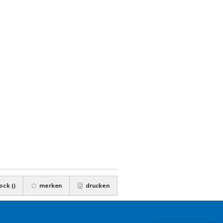
ock (
)
merken
drucken