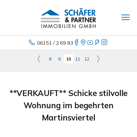
06151 / 2 69 83
8
9
10
11
12
**VERKAUFT** Schicke stilvolle
Wohnung im begehrten
Martinsviertel