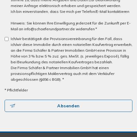
meiner Anfrage elektronisch erhoben und gespeichert werden.
Ich bin einverstanden, dass Sie mich per Telefon/E-Mail kontaktieren
Hinweis: Sie können Ihre Einwilligung jederzeit für die Zunkunft per E-
Mail an info@schaeferundpartner.de widerrufen *
Ich/wir bestätige/n die Provisionsvereinbarung für den Fall, dass
ich/wir diese Immobilie durch einen notariellen Kaufvertrag erwerbe/n,
an die Firma Schäfer & Partner Immobilien GmbH eine Provision in
Höhe von 3 % bzw. 5 % zuz. ges. MwSt. (s. jeweiliges Exposé), fällig
bei Beurkundung des notariellen Kaufvertrages bezahle/n.
Die Firma Schäfer & Partner Immobilien GmbH hat einen
provisionspflichtigen Maklervertrag auch mit dem Verkäufer
abgeschlossen (§656 c BGB). *
* Pflichtfelder
Absenden