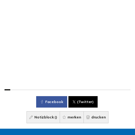
Facebook
(Twitter)
Notizblock (
)
merken
drucken