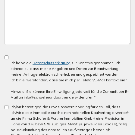
Ich habe die
Datenschutzerklärung
zur Kenntnis genommen. Ich
stimme zu, dass meine Angaben und Daten zur Beantwortung
meiner Anfrage elektronisch erhoben und gespeichert werden.
Ich bin einverstanden, dass Sie mich per Telefon/E-Mail kontaktieren
Hinweis: Sie können Ihre Einwilligung jederzeit für die Zunkunft per E-
Mail an info@schaeferundpartner.de widerrufen *
Ich/wir bestätige/n die Provisionsvereinbarung für den Fall, dass
ich/wir diese Immobilie durch einen notariellen Kaufvertrag erwerbe/n,
an die Firma Schäfer & Partner Immobilien GmbH eine Provision in
Höhe von 3 % bzw. 5 % zuz. ges. MwSt. (s. jeweiliges Exposé), fällig
bei Beurkundung des notariellen Kaufvertrages bezahle/n.