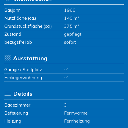
Baujahr
1966
Nutzfläche (ca.)
140 m²
Grundstücksfläche (ca.)
375 m²
Zustand
gepflegt
bezugsfrei ab
sofort
Ausstattung
Garage / Stellplatz
Einliegerwohnung
Details
Badezimmer
3
Befeuerung
Fernwärme
Heizung
Fernheizung