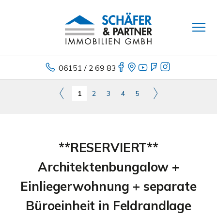
06151 / 2 69 83
1
2
3
4
5
**RESERVIERT**
Architektenbungalow +
Einliegerwohnung + separate
Büroeinheit in Feldrandlage