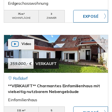
Erdgeschosswohnung
75 m²
3
WOHNFLÄCHE
ZIMMER
Video
359.000,- €
VERKAUFT
Roßdorf
**VERKAUFT** Charmantes Einfamilienhaus mit
vielseitig nutzbarem Nebengebäude
Einfamilienhaus
111 m²
5