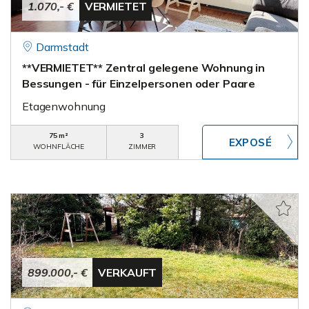
1.070,- €
VERMIETET
Darmstadt
**VERMIETET** Zentral gelegene Wohnung in
Bessungen - für Einzelpersonen oder Paare
Etagenwohnung
75 m²
3
WOHNFLÄCHE
ZIMMER
899.000,- €
VERKAUFT