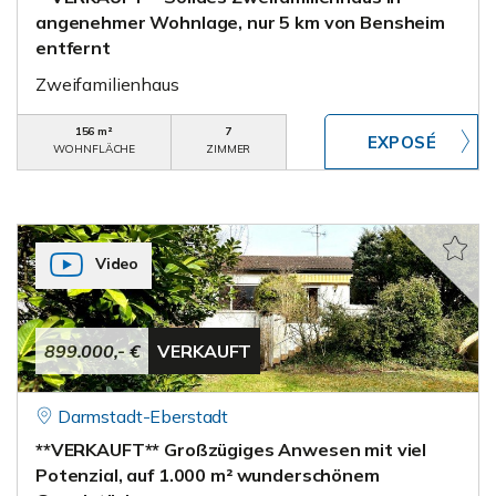
angenehmer Wohnlage, nur 5 km von Bensheim
entfernt
Zweifamilienhaus
156 m²
7
WOHNFLÄCHE
ZIMMER
Video
899.000,- €
VERKAUFT
Darmstadt-Eberstadt
**VERKAUFT** Großzügiges Anwesen mit viel
Potenzial, auf 1.000 m² wunderschönem