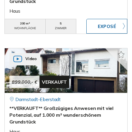
Grundstück
Haus
200 m²
5
WOHNFLÄCHE
ZIMMER
Video
899.000,- €
VERKAUFT
Darmstadt-Eberstadt
**VERKAUFT** Großzügiges Anwesen mit viel
Potenzial, auf 1.000 m² wunderschönem
Grundstück
Haus