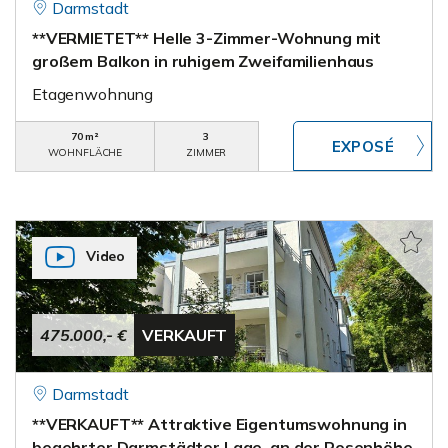
Darmstadt
**VERMIETET** Helle 3-Zimmer-Wohnung mit
großem Balkon in ruhigem Zweifamilienhaus
Etagenwohnung
70 m²
3
WOHNFLÄCHE
ZIMMER
Video
475.000,- €
VERKAUFT
Darmstadt
**VERKAUFT** Attraktive Eigentumswohnung in
begehrter Darmstädter Lage, an der Rosenhöhe