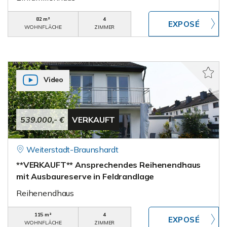
82 m²
4
WOHNFLÄCHE
ZIMMER
Video
539.000,- €
VERKAUFT
Weiterstadt-Braunshardt
**VERKAUFT** Ansprechendes Reihenendhaus
mit Ausbaureserve in Feldrandlage
Reihenendhaus
115 m²
4
WOHNFLÄCHE
ZIMMER