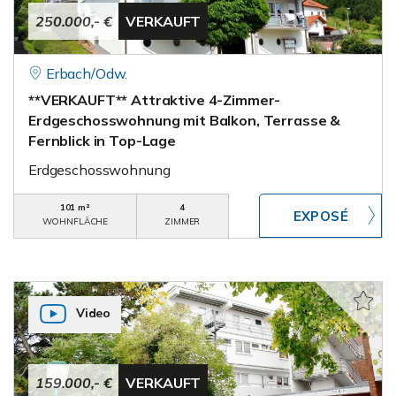
250.000,- €
VERKAUFT
Erbach/Odw.
**VERKAUFT** Attraktive 4-Zimmer-
Erdgeschosswohnung mit Balkon, Terrasse &
Fernblick in Top-Lage
Erdgeschosswohnung
101 m²
4
WOHNFLÄCHE
ZIMMER
Video
159.000,- €
VERKAUFT