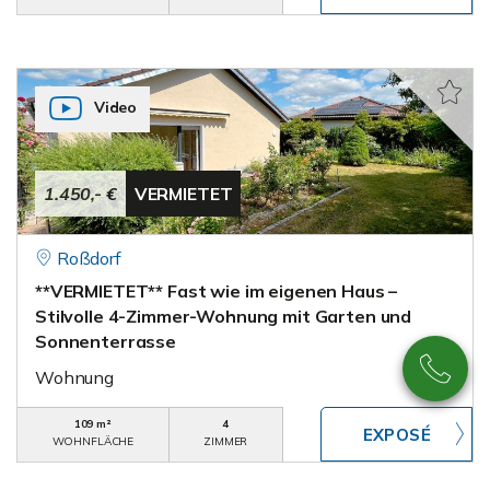
Video
1.450,- €
VERMIETET
Roßdorf
**VERMIETET** Fast wie im eigenen Haus –
Stilvolle 4-Zimmer-Wohnung mit Garten und
Sonnenterrasse
Wohnung
109 m²
4
WOHNFLÄCHE
ZIMMER