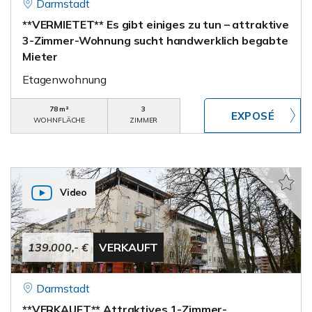
Darmstadt
**VERMIETET** Es gibt einiges zu tun – attraktive
3-Zimmer-Wohnung sucht handwerklich begabte
Mieter
Etagenwohnung
78 m²
3
WOHNFLÄCHE
ZIMMER
Video
139.000,- €
VERKAUFT
Darmstadt
**VERKAUFT** Attraktives 1-Zimmer-