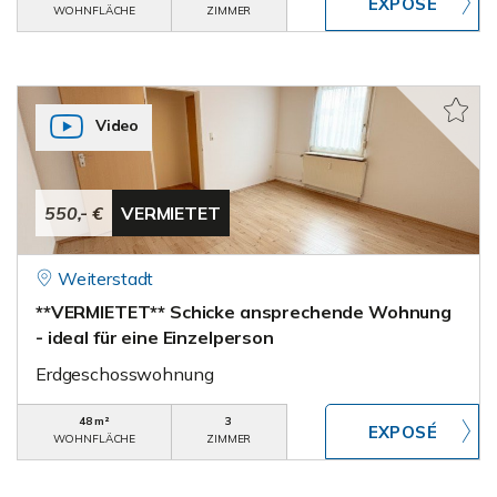
WOHNFLÄCHE
ZIMMER
Video
550,- €
VERMIETET
Weiterstadt
**VERMIETET** Schicke ansprechende Wohnung
- ideal für eine Einzelperson
Erdgeschosswohnung
48 m²
3
WOHNFLÄCHE
ZIMMER