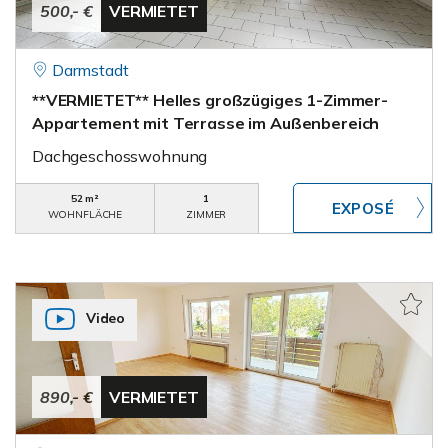
500,- €
VERMIETET
Darmstadt
**VERMIETET** Helles großzügiges 1-Zimmer-
Appartement mit Terrasse im Außenbereich
Dachgeschosswohnung
52 m²
1
WOHNFLÄCHE
ZIMMER
Video
890,- €
VERMIETET