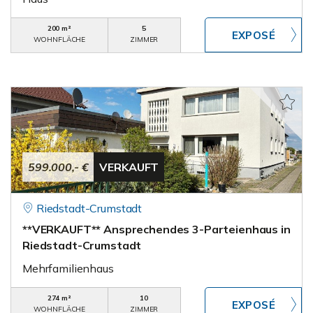
200 m²
5
WOHNFLÄCHE
ZIMMER
599.000,- €
VERKAUFT
Riedstadt-Crumstadt
**VERKAUFT** Ansprechendes 3-Parteienhaus in
Riedstadt-Crumstadt
Mehrfamilienhaus
274 m²
10
WOHNFLÄCHE
ZIMMER