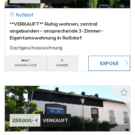
Roßdorf
**VERKAUFT** Ruhig wohnen, zentral
angebunden – ansprechende 3-Zimmer-
Eigentumswohnung in Roßdorf
Dachgeschosswohnung
86 m²
3
WOHNFLÄCHE
ZIMMER
259.000,- €
VERKAUFT