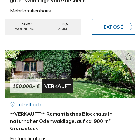
guter Wohnlage von Griesheim
Mehrfamilienhaus
235 m²
11,5
WOHNFLÄCHE
ZIMMER
150.000,- €
VERKAUFT
Lützelbach
**VERKAUFT** Romantisches Blockhaus in
naturnaher Odenwaldlage, auf ca. 900 m²
Grundstück
Einfamilienhaus