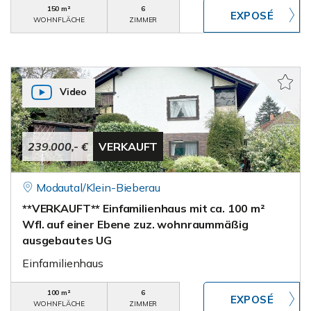
150 m²
6
WOHNFLÄCHE
ZIMMER
Video
239.000,- €
VERKAUFT
Modautal/Klein-Bieberau
**VERKAUFT** Einfamilienhaus mit ca. 100 m²
Wfl. auf einer Ebene zuz. wohnraummäßig
ausgebautes UG
Einfamilienhaus
100 m²
6
WOHNFLÄCHE
ZIMMER