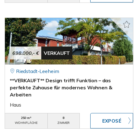
698.000,- €
VERKAUFT
Riedstadt-Leeheim
**VERKAUFT** Design trifft Funktion – das
perfekte Zuhause für modernes Wohnen &
Arbeiten
Haus
250 m²
8
WOHNFLÄCHE
ZIMMER