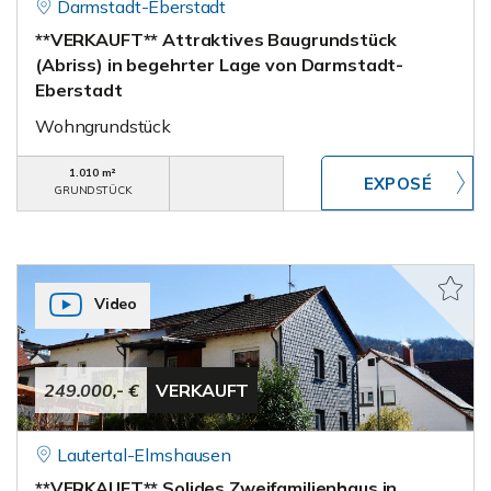
Darmstadt-Eberstadt
**VERKAUFT** Attraktives Baugrundstück
(Abriss) in begehrter Lage von Darmstadt-
Eberstadt
Wohngrundstück
1.010 m²
GRUNDSTÜCK
Video
249.000,- €
VERKAUFT
Lautertal-Elmshausen
**VERKAUFT** Solides Zweifamilienhaus in