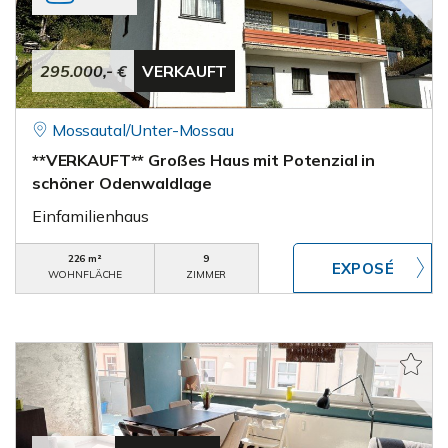
295.000,- €
VERKAUFT
Mossautal/Unter-Mossau
**VERKAUFT** Großes Haus mit Potenzial in
schöner Odenwaldlage
Einfamilienhaus
226 m²
9
WOHNFLÄCHE
ZIMMER