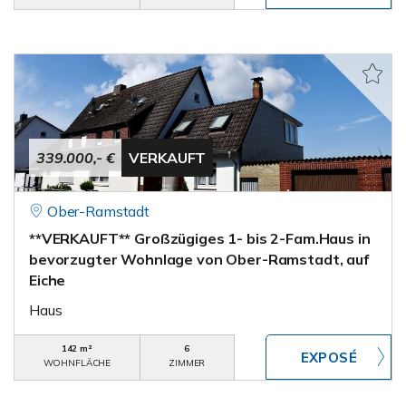
339.000,- €
VERKAUFT
Ober-Ramstadt
**VERKAUFT** Großzügiges 1- bis 2-Fam.Haus in
bevorzugter Wohnlage von Ober-Ramstadt, auf
Eiche
Haus
142 m²
6
WOHNFLÄCHE
ZIMMER