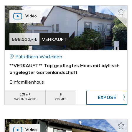
Video
599.000,- €
VERKAUFT
Büttelborn-Worfelden
**VERKAUFT** Top gepflegtes Haus mit idyllisch
angelegter Gartenlandschaft
Einfamilienhaus
175 m²
5
WOHNFLÄCHE
ZIMMER
Video