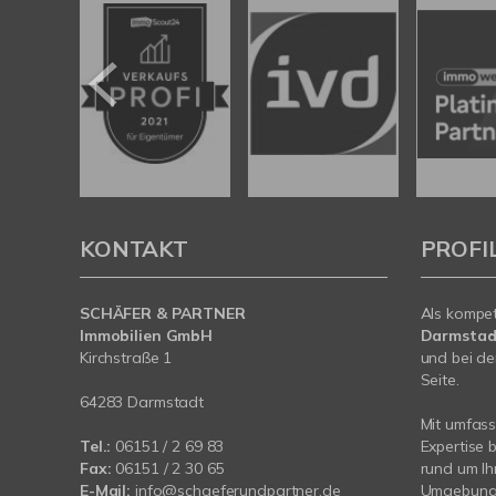
KONTAKT
PROFI
SCHÄFER & PARTNER
Als kompe
Immobilien GmbH
Darmstad
Kirchstraße 1
und bei de
Seite.
64283 Darmstadt
Mit umfas
Tel.:
06151 / 2 69 83
Expertise 
Fax:
06151 / 2 30 65
rund um Ih
E-Mail:
info@schaeferundpartner.de
Umgebung. 