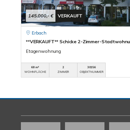
145.000,- €
VERKAUFT
Erbach
**VERKAUFT** Schicke 2-Zimmer-Stadtwohnun
Etagenwohnung
68 m²
2
30156
WOHNFLÄCHE
ZIMMER
OBJEKTNUMMER