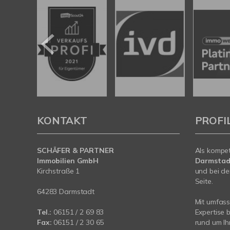
KONTAKT
PROFI
SCHÄFER & PARTNER
Als kompe
Immobilien GmbH
Darmstad
Kirchstraße 1
und bei de
Seite.
64283 Darmstadt
Mit umfas
Tel.:
06151 / 2 69 83
Expertise 
Fax:
06151 / 2 30 65
rund um Ih