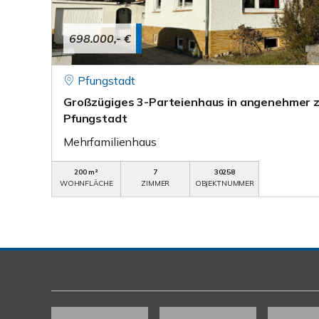
698.000,- €
Pfungstadt
Großzügiges 3-Parteienhaus in angenehmer 
Pfungstadt
Mehrfamilienhaus
200 m²
7
30258
WOHNFLÄCHE
ZIMMER
OBJEKTNUMMER