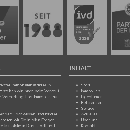
L
INHALT
tenter
Immobilienmakler in
Start
t
stehen wir Ihnen beim Verkauf
Immobilien
r Vermietung Ihrer Immobilie zur
Eigentümer
Referenzen
Service
sendem Fachwissen und lokaler
Aktuelles
beraten wir Sie in allen Fragen
Über uns
re Immobilie in Darmstadt und
Kontakt