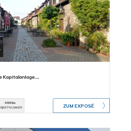
T
e Kapitalanlage….
30036a
ZUM EXPOSÉ
BJEKTNUMMER