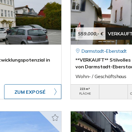
559.000,- €
VERKAUF
Darmstadt-Eberstadt
wicklungspotenzial in
**VERKAUFT** Stilvolles
von Darmstadt-Ebersta
Wohn- / Geschäftshaus
223 m²
ZUM EXPOSÉ
FLÄCHE
O