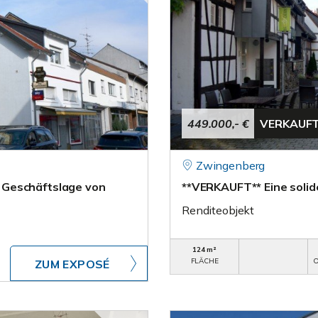
449.000,- €
VERKAUF
Zwingenberg
 Geschäftslage von
**VERKAUFT** Eine solid
Renditeobjekt
124 m²
FLÄCHE
O
ZUM EXPOSÉ