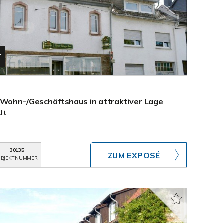
T
 Wohn-/Geschäftshaus in attraktiver Lage
dt
30135
ZUM EXPOSÉ
BJEKTNUMMER