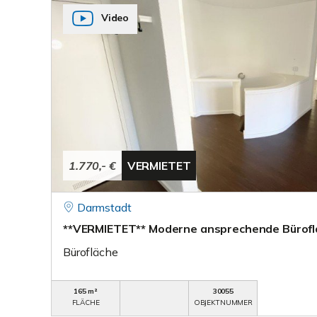
Video
1.770,- €
VERMIETET
Darmstadt
**VERMIETET** Moderne ansprechende Bürofl
Bürofläche
165 m²
30055
FLÄCHE
OBJEKTNUMMER