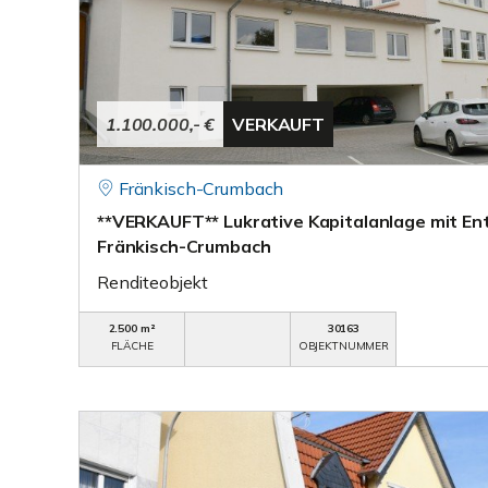
1.100.000,- €
VERKAUFT
Fränkisch-Crumbach
**VERKAUFT** Lukrative Kapitalanlage mit Ent
Fränkisch-Crumbach
Renditeobjekt
2.500 m²
30163
FLÄCHE
OBJEKTNUMMER