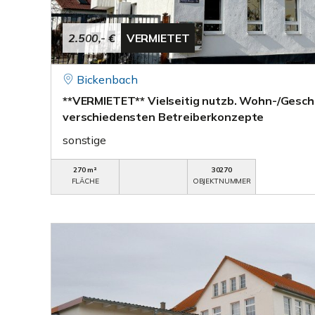
2.500,- €
VERMIETET
Bickenbach
**VERMIETET** Vielseitig nutzb. Wohn-/Geschä
verschiedensten Betreiberkonzepte
sonstige
270 m²
30270
FLÄCHE
OBJEKTNUMMER