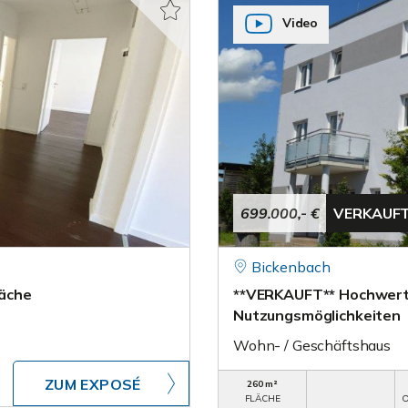
Video
699.000,- €
VERKAUF
Bickenbach
äche
**VERKAUFT** Hochwerti
Nutzungsmöglichkeiten
Wohn- / Geschäftshaus
ZUM EXPOSÉ
260 m²
FLÄCHE
O