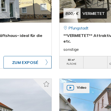
800,- €
VERMIETET
Pfungstadt
ftshaus– ideal für die
**VERMIETET** Attraktiv
etc.
sonstige
83 m²
ZUM EXPOSÉ
FLÄCHE
O
Video