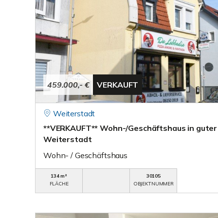
459.000,- €
VERKAUFT
Weiterstadt
**VERKAUFT** Wohn-/Geschäftshaus in guter
Weiterstadt
Wohn- / Geschäftshaus
134 m²
30105
FLÄCHE
OBJEKTNUMMER