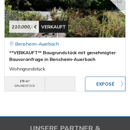
210.000,- €
VERKAUFT
Bensheim-Auerbach
**VERKAUFT** Baugrundstück mit genehmigter
Bauvoranfrage in Bensheim-Auerbach
Wohngrundstück
273 m²
GRUNDSTÜCK
UNSERE PARTNER &