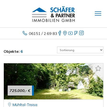
06151 / 2 69 83
Objekte:
6
725.000,- €
Mühltal-Traisa