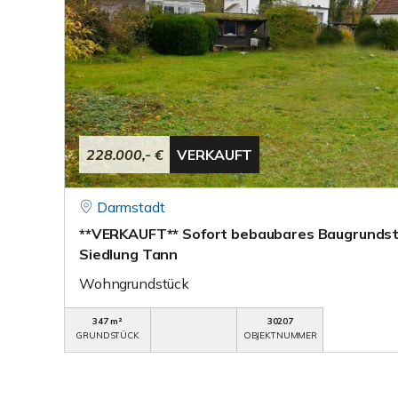
228.000,- €
VERKAUFT
Darmstadt
**VERKAUFT** Sofort bebaubares Baugrundst
Siedlung Tann
Wohngrundstück
347 m²
30207
GRUNDSTÜCK
OBJEKTNUMMER