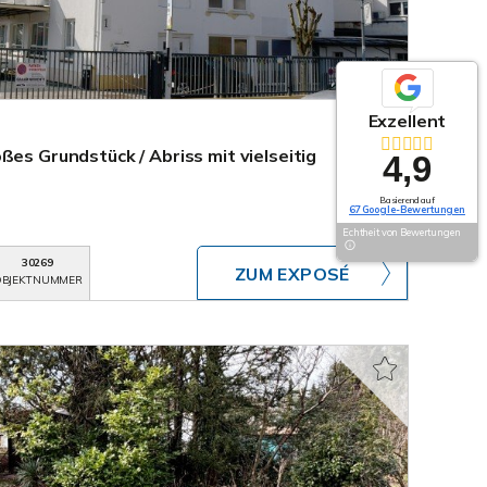
Exzellent
ßes Grundstück / Abriss mit vielseitig
4,9
Basierend auf
67 Google-Bewertungen
Echtheit von Bewertungen
30269
ZUM EXPOSÉ
BJEKTNUMMER