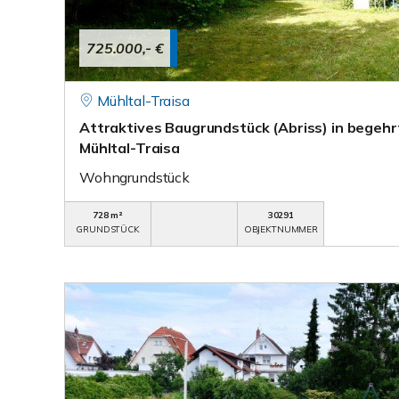
725.000,- €
Mühltal-Traisa
Attraktives Baugrundstück (Abriss) in begeh
Mühltal-Traisa
Wohngrundstück
728 m²
30291
GRUNDSTÜCK
OBJEKTNUMMER