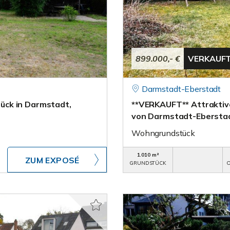
899.000,- €
VERKAUF
Darmstadt-Eberstadt
ück in Darmstadt,
**VERKAUFT** Attraktive
von Darmstadt-Ebersta
Wohngrundstück
1.010 m²
ZUM EXPOSÉ
GRUNDSTÜCK
O