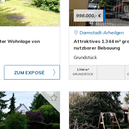
998.000,- €
Darmstadt-Arheilgen
rter Wohnlage von
Attraktives 1.344 m² gro
nutzbarer Bebauung
Grundstück
1.344 m²
ZUM EXPOSÉ
GRUNDSTÜCK
O