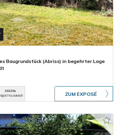
T
s Baugrundstück (Abriss) in begehrter Lage
dt
30223b
ZUM EXPOSÉ
BJEKTNUMMER