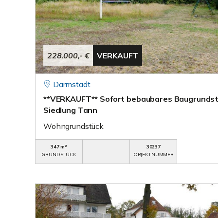
228.000,- €
VERKAUFT
Darmstadt
**VERKAUFT** Sofort bebaubares Baugrundst
Siedlung Tann
Wohngrundstück
347 m²
30237
GRUNDSTÜCK
OBJEKTNUMMER