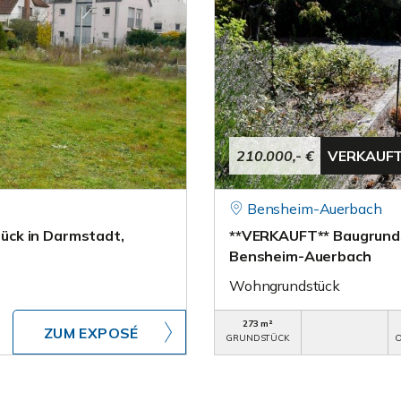
210.000,- €
VERKAUF
Bensheim-Auerbach
ück in Darmstadt,
**VERKAUFT** Baugrunds
Bensheim-Auerbach
Wohngrundstück
273 m²
ZUM EXPOSÉ
GRUNDSTÜCK
O