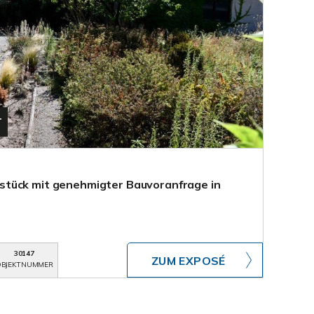
T
tück mit genehmigter Bauvoranfrage in
30147
ZUM EXPOSÉ
BJEKTNUMMER