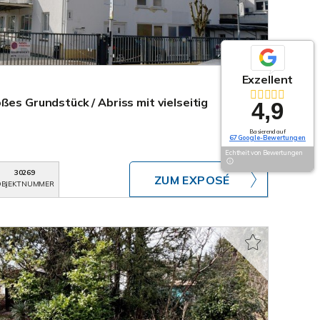
Exzellent
ßes Grundstück / Abriss mit vielseitig
4,9
Basierend auf
67 Google-Bewertungen
Echtheit von Bewertungen
30269
ZUM EXPOSÉ
BJEKTNUMMER