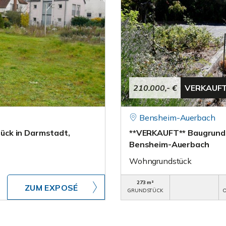
210.000,- €
VERKAUF
Bensheim-Auerbach
ück in Darmstadt,
**VERKAUFT** Baugrunds
Bensheim-Auerbach
Wohngrundstück
273 m²
ZUM EXPOSÉ
GRUNDSTÜCK
O