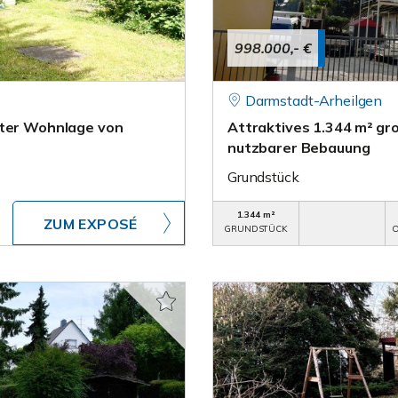
998.000,- €
Darmstadt-Arheilgen
rter Wohnlage von
Attraktives 1.344 m² gro
nutzbarer Bebauung
Grundstück
1.344 m²
ZUM EXPOSÉ
GRUNDSTÜCK
O