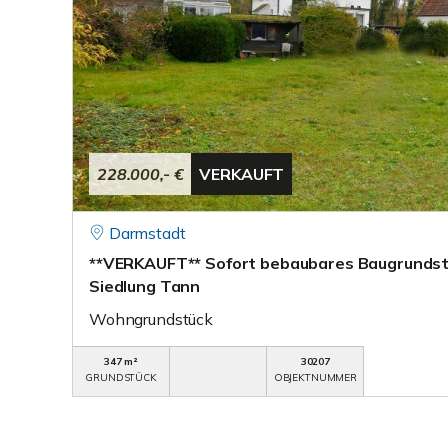
228.000,- €
VERKAUFT
Darmstadt
**VERKAUFT** Sofort bebaubares Baugrundst
Siedlung Tann
Wohngrundstück
347 m²
30207
GRUNDSTÜCK
OBJEKTNUMMER