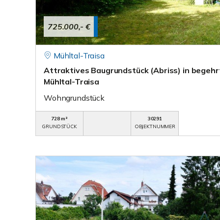
725.000,- €
Mühltal-Traisa
Attraktives Baugrundstück (Abriss) in begeh
Mühltal-Traisa
Wohngrundstück
728 m²
30291
GRUNDSTÜCK
OBJEKTNUMMER