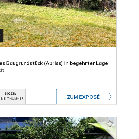
T
s Baugrundstück (Abriss) in begehrter Lage
dt
30223b
ZUM EXPOSÉ
BJEKTNUMMER