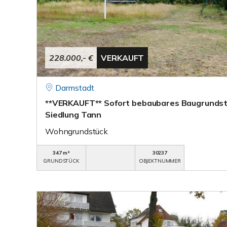
228.000,- €
VERKAUFT
Darmstadt
**VERKAUFT** Sofort bebaubares Baugrundst
Siedlung Tann
Wohngrundstück
347 m²
30237
GRUNDSTÜCK
OBJEKTNUMMER