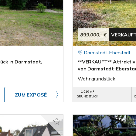
899.000,- €
VERKAUF
Darmstadt-Eberstadt
ück in Darmstadt,
**VERKAUFT** Attraktive
von Darmstadt-Ebersta
Wohngrundstück
1.010 m²
ZUM EXPOSÉ
GRUNDSTÜCK
O