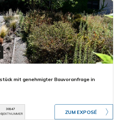
T
tück mit genehmigter Bauvoranfrage in
30147
ZUM EXPOSÉ
BJEKTNUMMER