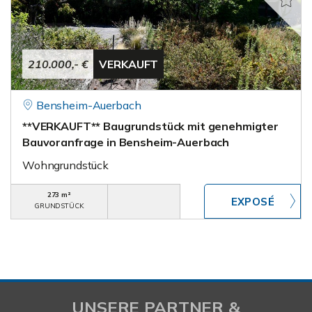
210.000,- €
VERKAUFT
Bensheim-Auerbach
**VERKAUFT** Baugrundstück mit genehmigter
Bauvoranfrage in Bensheim-Auerbach
Wohngrundstück
273 m²
GRUNDSTÜCK
UNSERE PARTNER &