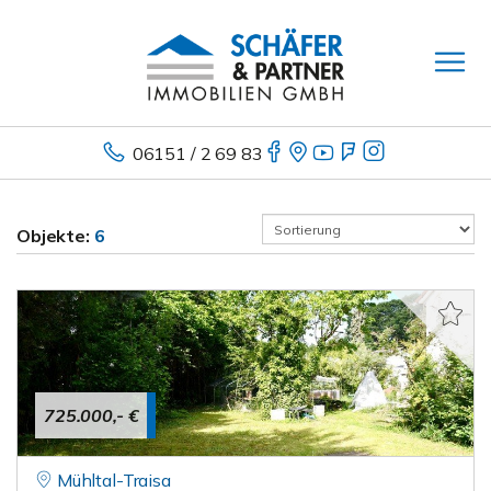
06151 / 2 69 83
Objekte:
6
725.000,- €
Mühltal-Traisa