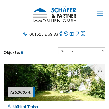
06151 / 2 69 83
Objekte:
6
725.000,- €
Mühltal-Traisa