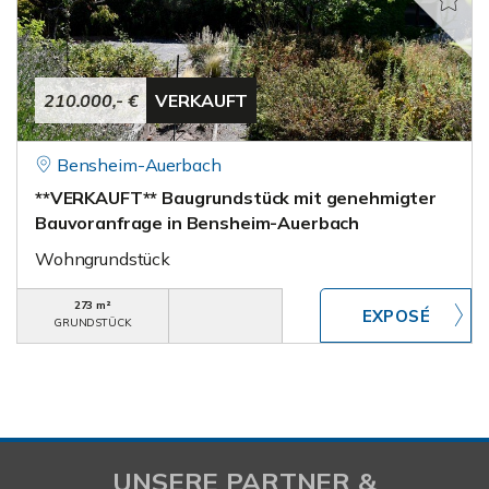
210.000,- €
VERKAUFT
Bensheim-Auerbach
**VERKAUFT** Baugrundstück mit genehmigter
Bauvoranfrage in Bensheim-Auerbach
Wohngrundstück
273 m²
GRUNDSTÜCK
UNSERE PARTNER &